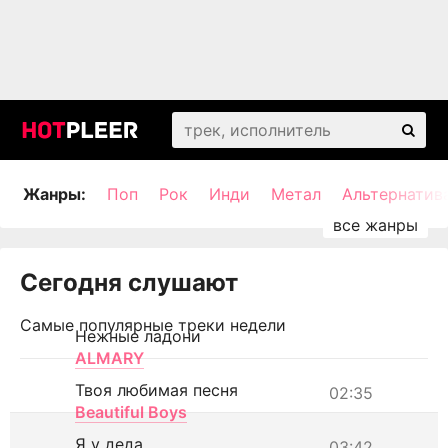
Жанры:
Поп
Рок
Инди
Метал
Альтернатив
Сегодня слушают
Самые популярные треки недели
Нежные ладони
ALMARY
Твоя любимая песня
02:35
Beautiful Boys
Я у деда
03:42