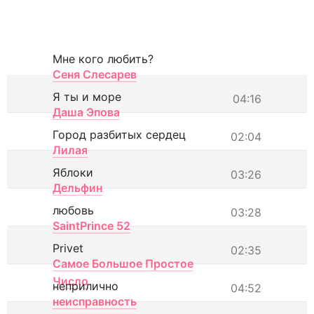
Мне кого любить?
Сеня Слесарев
Я ты и море
04:16
Даша Эпова
Город разбитых сердец
02:04
Лилая
Яблоки
03:26
Дельфин
любовь
03:28
SaintPrince 52
Privet
02:35
Самое Большое Простое
Число
неприлично
04:52
неисправность