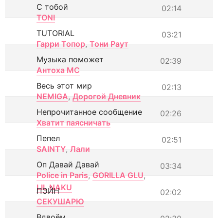
С тобой
02:14
TONI
TUTORIAL
03:21
Гарри Топор
,
Тони Раут
Музыка поможет
02:39
Антоха МС
Весь этот мир
02:13
NEMIGA
,
Дорогой Дневник
Непрочитанное сообщение
02:26
Хватит паясничать
Пепел
02:51
SAINTY
,
Лали
Оп Давай Давай
03:34
Police in Paris
,
GORILLA GLU
,
LIL NAKU
ПЭЙН
02:02
СЕКУШАРЮ
Вдвоём