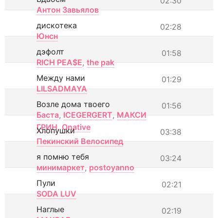
02:30
Антон Завьялов
дискотека
02:28
Юнсн
дэфолт
01:58
RICH PEA$E
,
the pak
Между нами
01:29
LILSADMAYA
Возле дома твоего
01:56
Баста
,
ICEGERGERT
,
МАКСИ
ГРИН
,
Onative
Хлопушки
03:38
Пекинский Велосипед
я помню тебя
03:24
минимаркет
,
postoyanno
Пули
02:21
SODA LUV
Наглые
02:19