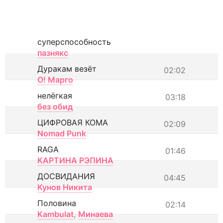
суперспособность
пазнякс
Дуракам везёт
02:02
О! Марго
нелёгкая
03:18
без обид
ЦИФРОВАЯ КОМА
02:09
Nomad Punk
RAGA
01:46
КАРТИНА РЭПИНА
ДОСВИДАНИЯ
04:45
Кунов Никита
Половина
02:14
Kambulat
,
Минаева