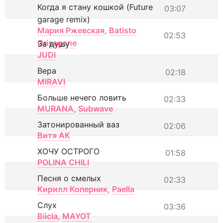
Когда я стану кошкой (Future
03:07
garage remix)
Мария Ржевская
,
Batisto
02:53
Grisagone
За душу
JUDI
Вера
02:18
MIRAVI
Больше нечего ловить
02:33
MURANA
,
Subwave
Затонированный ваз
02:06
Витя АК
ХОЧУ ОСТРОГО
01:58
POLINA CHILI
Песня о смелых
02:33
Кирилл Коперник
,
Paella
Слух
03:36
Biicla
,
MAYOT