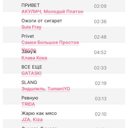
ПРИВЕТ
02:09
АКУЛИЧ
,
Молодой Платон
Ожоги от сигарет
02:36
Sula Fray
Privet
02:48
Самое Большое Простое
Число
Замуж
04:52
Клава Кока
ВСЕ ЕЩЕ
02:33
GATASKI
SLANG
02:19
Эндшпиль
,
TumaniYO
Ревную
03:13
TRIDA
Жарю как мясо
02:10
JZA
,
Kiza