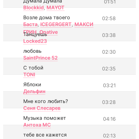
Думала Думала
01:51
Blockkid
,
MAYOT
Возле дома твоего
02:58
Баста
,
ICEGERGERT
,
МАКСИ
ГРИН
,
Onative
Танцуешь
03:38
Locked23
любовь
02:30
SaintPrince 52
С тобой
02:35
TONI
Яблоки
03:21
Дельфин
Мне кого любить?
03:28
Сеня Слесарев
Музыка поможет
04:16
Антоха МС
тебе все кажется
02:13