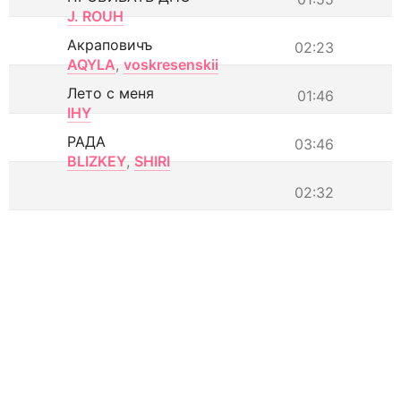
J. ROUH
Акраповичъ
02:23
AQYLA
,
voskresenskii
Лето с меня
01:46
IHY
РАДА
03:46
BLIZKEY
,
SHIRI
02:32