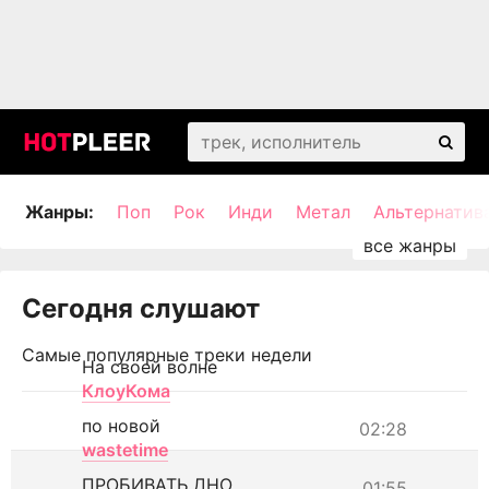
Жанры:
Поп
Рок
Инди
Метал
Альтернатив
Сегодня слушают
Самые популярные треки недели
На своей волне
КлоуКома
по новой
02:28
wastetime
ПРОБИВАТЬ ДНО
01:55