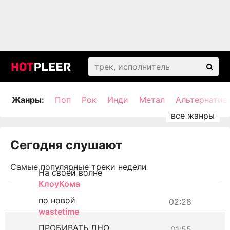
Жанры:
Поп
Рок
Инди
Метал
Альтернатив
Сегодня слушают
Самые популярные треки недели
На своей волне
КлоуКома
по новой
02:28
wastetime
ПРОБИВАТЬ ДНО
01:55