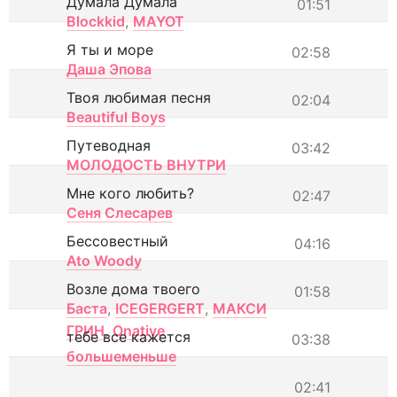
Думала Думала
01:51
Blockkid
,
MAYOT
Я ты и море
02:58
Даша Эпова
Твоя любимая песня
02:04
Beautiful Boys
Путеводная
03:42
МОЛОДОСТЬ ВНУТРИ
Мне кого любить?
02:47
Сеня Слесарев
Бессовестный
04:16
Ato Woody
Возле дома твоего
01:58
Баста
,
ICEGERGERT
,
МАКСИ
ГРИН
,
Onative
тебе все кажется
03:38
большеменьше
02:41