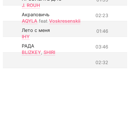
J. ROUH
Акраповичъ
02:23
AQYLA
feat
Voskresenskii
Лето с меня
01:46
IHY
РАДА
03:46
BLIZKEY
,
SHIRI
02:32