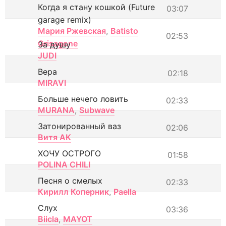
Когда я стану кошкой (Future
03:07
garage remix)
Мария Ржевская
,
Batisto
02:53
Grisagone
За душу
JUDI
Вера
02:18
MIRAVI
Больше нечего ловить
02:33
MURANA
,
Subwave
Затонированный ваз
02:06
Витя АК
ХОЧУ ОСТРОГО
01:58
POLINA CHILI
Песня о смелых
02:33
Кирилл Коперник
,
Paella
Слух
03:36
Biicla
,
MAYOT