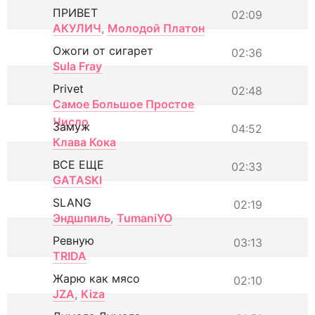
ПРИВЕТ
02:09
АКУЛИЧ
,
Молодой Платон
Ожоги от сигарет
02:36
Sula Fray
Privet
02:48
Самое Большое Простое
Число
Замуж
04:52
Клава Кока
ВСЕ ЕЩЕ
02:33
GATASKI
SLANG
02:19
Эндшпиль
,
TumaniYO
Ревную
03:13
TRIDA
Жарю как мясо
02:10
JZA
,
Kiza