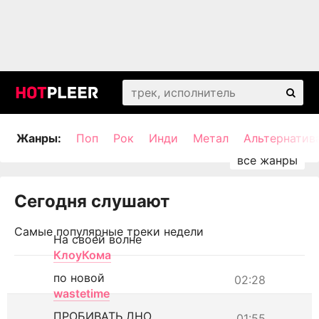
Жанры:
Поп
Рок
Инди
Метал
Альтернатив
Сегодня слушают
Самые популярные треки недели
На своей волне
КлоуКома
по новой
02:28
wastetime
ПРОБИВАТЬ ДНО
01:55