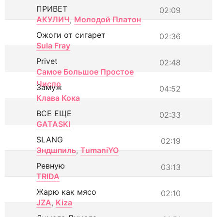
ПРИВЕТ
02:09
АКУЛИЧ
,
Молодой Платон
Ожоги от сигарет
02:36
Sula Fray
Privet
02:48
Самое Большое Простое
Число
Замуж
04:52
Клава Кока
ВСЕ ЕЩЕ
02:33
GATASKI
SLANG
02:19
Эндшпиль
,
TumaniYO
Ревную
03:13
TRIDA
Жарю как мясо
02:10
JZA
,
Kiza