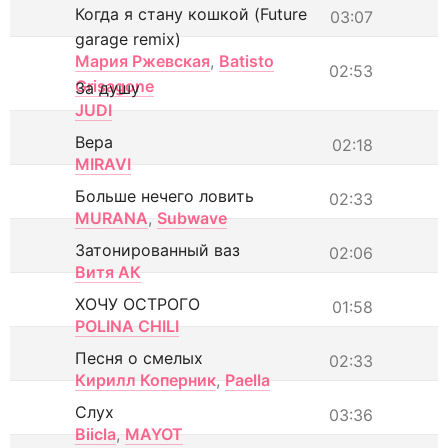
Когда я стану кошкой (Future
03:07
garage remix)
Мария Ржевская
,
Batisto
02:53
Grisagone
За душу
JUDI
Вера
02:18
MIRAVI
Больше нечего ловить
02:33
MURANA
,
Subwave
Затонированный ваз
02:06
Витя АК
ХОЧУ ОСТРОГО
01:58
POLINA CHILI
Песня о смелых
02:33
Кирилл Коперник
,
Paella
Слух
03:36
Biicla
,
MAYOT