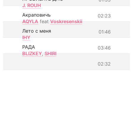
J. ROUH
Акраповичъ
02:23
AQYLA
feat
Voskresenskii
Лето с меня
01:46
IHY
РАДА
03:46
BLIZKEY
,
SHIRI
02:32