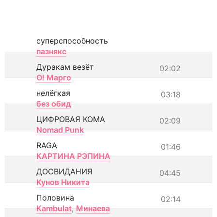
суперспособность
пазнякс
Дуракам везёт
02:02
О! Марго
нелёгкая
03:18
без обид
ЦИФРОВАЯ КОМА
02:09
Nomad Punk
RAGA
01:46
КАРТИНА РЭПИНА
ДОСВИДАНИЯ
04:45
Кунов Никита
Половина
02:14
Kambulat
,
Минаева