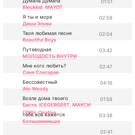
Думала Думала
01:51
Blockkid
,
MAYOT
Я ты и море
02:58
Даша Эпова
Твоя любимая песня
02:04
Beautiful Boys
Путеводная
03:42
МОЛОДОСТЬ ВНУТРИ
Мне кого любить?
02:47
Сеня Слесарев
Бессовестный
04:16
Ato Woody
Возле дома твоего
01:58
Баста
,
ICEGERGERT
,
МАКСИ
ГРИН
,
Onative
тебе все кажется
03:38
большеменьше
02:41