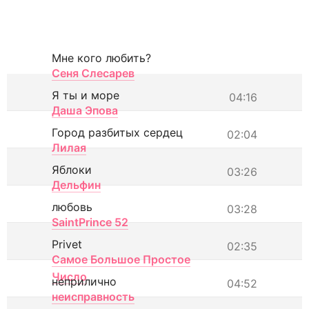
Мне кого любить?
Сеня Слесарев
Я ты и море
04:16
Даша Эпова
Город разбитых сердец
02:04
Лилая
Яблоки
03:26
Дельфин
любовь
03:28
SaintPrince 52
Privet
02:35
Самое Большое Простое
Число
неприлично
04:52
неисправность