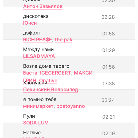
02:30
Антон Завьялов
дискотека
02:28
Юнсн
дэфолт
01:58
RICH PEA$E
,
the pak
Между нами
01:29
LILSADMAYA
Возле дома твоего
01:56
Баста
,
ICEGERGERT
,
МАКСИ
ГРИН
,
Onative
Хлопушки
03:38
Пекинский Велосипед
я помню тебя
03:24
минимаркет
,
postoyanno
Пули
02:21
SODA LUV
Наглые
02:19