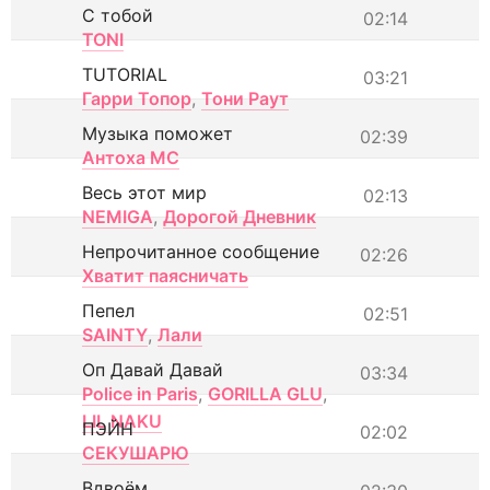
С тобой
02:14
TONI
TUTORIAL
03:21
Гарри Топор
,
Тони Раут
Музыка поможет
02:39
Антоха МС
Весь этот мир
02:13
NEMIGA
,
Дорогой Дневник
Непрочитанное сообщение
02:26
Хватит паясничать
Пепел
02:51
SAINTY
,
Лали
Оп Давай Давай
03:34
Police in Paris
,
GORILLA GLU
,
LIL NAKU
ПЭЙН
02:02
СЕКУШАРЮ
Вдвоём