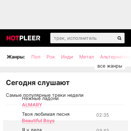
Жанры:
Поп
Рок
Инди
Метал
Альтернатив
Сегодня слушают
Самые популярные треки недели
Нежные ладони
ALMARY
Твоя любимая песня
02:35
Beautiful Boys
Я у деда
03:42