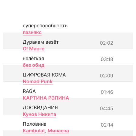
суперспособность
пазнякс
Дуракам везёт
02:02
О! Марго
нелёгкая
03:18
без обид
ЦИФРОВАЯ КОМА
02:09
Nomad Punk
RAGA
01:46
КАРТИНА РЭПИНА
ДОСВИДАНИЯ
04:45
Кунов Никита
Половина
02:14
Kambulat
,
Минаева