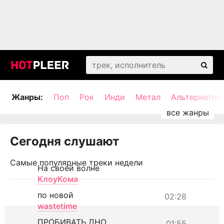
Жанры:
Поп
Рок
Инди
Метал
Альтернатив
Сегодня слушают
Самые популярные треки недели
На своей волне
КлоуКома
по новой
02:28
wastetime
ПРОБИВАТЬ ДНО
01:55