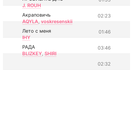
J. ROUH
Акраповичъ
02:23
AQYLA
,
voskresenskii
Лето с меня
01:46
IHY
РАДА
03:46
BLIZKEY
,
SHIRI
02:32