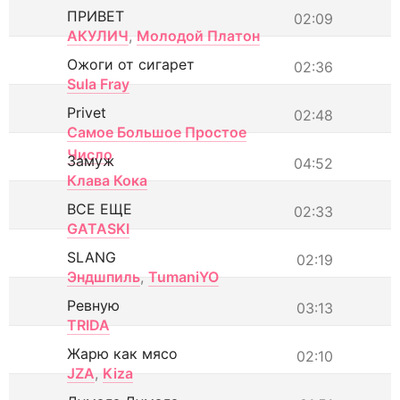
ПРИВЕТ
02:09
АКУЛИЧ
,
Молодой Платон
Ожоги от сигарет
02:36
Sula Fray
Privet
02:48
Самое Большое Простое
Число
Замуж
04:52
Клава Кока
ВСЕ ЕЩЕ
02:33
GATASKI
SLANG
02:19
Эндшпиль
,
TumaniYO
Ревную
03:13
TRIDA
Жарю как мясо
02:10
JZA
,
Kiza