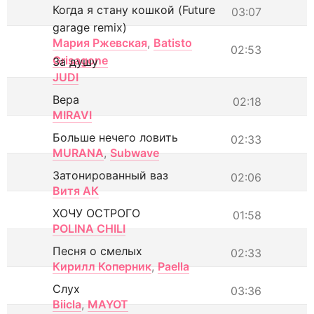
Когда я стану кошкой (Future
03:07
garage remix)
Мария Ржевская
,
Batisto
02:53
Grisagone
За душу
JUDI
Вера
02:18
MIRAVI
Больше нечего ловить
02:33
MURANA
,
Subwave
Затонированный ваз
02:06
Витя АК
ХОЧУ ОСТРОГО
01:58
POLINA CHILI
Песня о смелых
02:33
Кирилл Коперник
,
Paella
Слух
03:36
Biicla
,
MAYOT