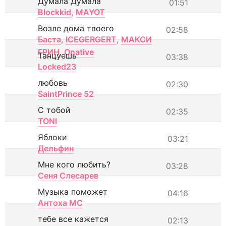
Думала Думала
01:51
Blockkid
,
MAYOT
Возле дома твоего
02:58
Баста
,
ICEGERGERT
,
МАКСИ
ГРИН
,
Onative
Танцуешь
03:38
Locked23
любовь
02:30
SaintPrince 52
С тобой
02:35
TONI
Яблоки
03:21
Дельфин
Мне кого любить?
03:28
Сеня Слесарев
Музыка поможет
04:16
Антоха МС
тебе все кажется
02:13