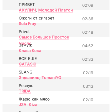
ПРИВЕТ
02:09
АКУЛИЧ
,
Молодой Платон
Ожоги от сигарет
02:36
Sula Fray
Privet
02:48
Самое Большое Простое
Число
Замуж
04:52
Клава Кока
ВСЕ ЕЩЕ
02:33
GATASKI
SLANG
02:19
Эндшпиль
,
TumaniYO
Ревную
03:13
TRIDA
Жарю как мясо
02:10
JZA
,
Kiza