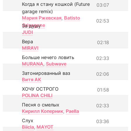
Когда я стану кошкой (Future
03:07
garage remix)
Мария Ржевская
,
Batisto
02:53
Grisagone
За душу
JUDI
Вера
02:18
MIRAVI
Больше нечего ловить
02:33
MURANA
,
Subwave
Затонированный ваз
02:06
Витя АК
ХОЧУ ОСТРОГО
01:58
POLINA CHILI
Песня о смелых
02:33
Кирилл Коперник
,
Paella
Слух
03:36
Biicla
,
MAYOT