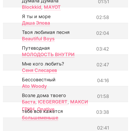
Думала Думала
01:51
Blockkid
,
MAYOT
Я ты и море
02:58
Даша Эпова
Твоя любимая песня
02:04
Beautiful Boys
Путеводная
03:42
МОЛОДОСТЬ ВНУТРИ
Мне кого любить?
02:47
Сеня Слесарев
Бессовестный
04:16
Ato Woody
Возле дома твоего
01:58
Баста
,
ICEGERGERT
,
МАКСИ
ГРИН
,
Onative
тебе все кажется
03:38
большеменьше
02:41