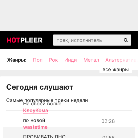
Жанры:
Поп
Рок
Инди
Метал
Альтернатив
Сегодня слушают
Самые популярные треки недели
На своей волне
КлоуКома
по новой
02:28
wastetime
ПРОБИВАТЬ ДНО
01:55