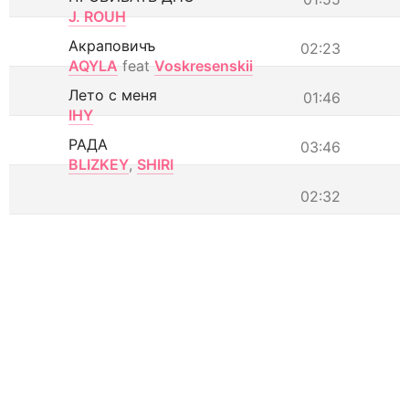
J. ROUH
Акраповичъ
02:23
AQYLA
feat
Voskresenskii
Лето с меня
01:46
IHY
РАДА
03:46
BLIZKEY
,
SHIRI
02:32