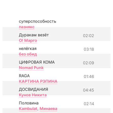
суперспособность
пазнякс
Дуракам везёт
02:02
О! Марго
нелёгкая
03:18
без обид
ЦИФРОВАЯ КОМА
02:09
Nomad Punk
RAGA
01:46
КАРТИНА РЭПИНА
ДОСВИДАНИЯ
04:45
Кунов Никита
Половина
02:14
Kambulat
,
Минаева