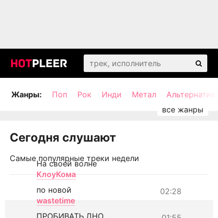
Жанры:
Поп
Рок
Инди
Метал
Альтернатив
Сегодня слушают
Самые популярные треки недели
На своей волне
КлоуКома
по новой
02:28
wastetime
ПРОБИВАТЬ ДНО
01:55