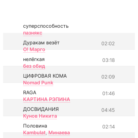
суперспособность
пазнякс
Дуракам везёт
02:02
О! Марго
нелёгкая
03:18
без обид
ЦИФРОВАЯ КОМА
02:09
Nomad Punk
RAGA
01:46
КАРТИНА РЭПИНА
ДОСВИДАНИЯ
04:45
Кунов Никита
Половина
02:14
Kambulat
,
Минаева