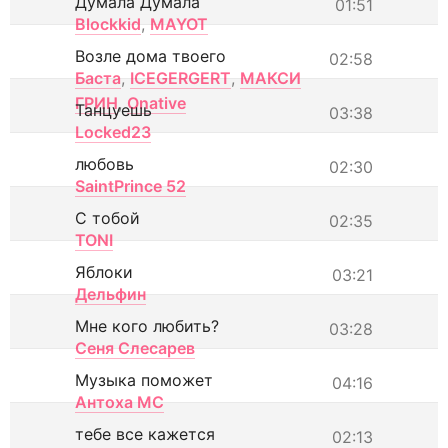
Думала Думала
01:51
Blockkid
,
MAYOT
Возле дома твоего
02:58
Баста
,
ICEGERGERT
,
МАКСИ
ГРИН
,
Onative
Танцуешь
03:38
Locked23
любовь
02:30
SaintPrince 52
С тобой
02:35
TONI
Яблоки
03:21
Дельфин
Мне кого любить?
03:28
Сеня Слесарев
Музыка поможет
04:16
Антоха МС
тебе все кажется
02:13