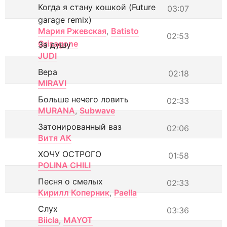
Когда я стану кошкой (Future
03:07
garage remix)
Мария Ржевская
,
Batisto
02:53
Grisagone
За душу
JUDI
Вера
02:18
MIRAVI
Больше нечего ловить
02:33
MURANA
,
Subwave
Затонированный ваз
02:06
Витя АК
ХОЧУ ОСТРОГО
01:58
POLINA CHILI
Песня о смелых
02:33
Кирилл Коперник
,
Paella
Слух
03:36
Biicla
,
MAYOT