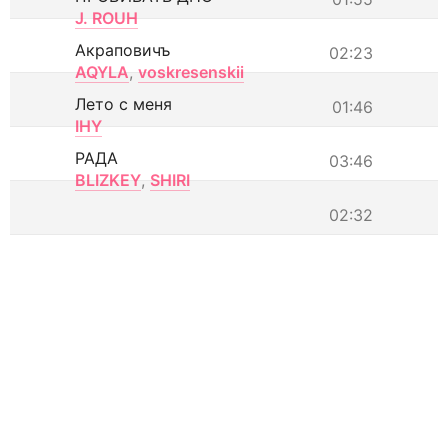
J. ROUH
Акраповичъ
02:23
AQYLA
,
voskresenskii
Лето с меня
01:46
IHY
РАДА
03:46
BLIZKEY
,
SHIRI
02:32