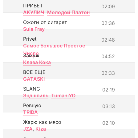
ПРИВЕТ
02:09
АКУЛИЧ
,
Молодой Платон
Ожоги от сигарет
02:36
Sula Fray
Privet
02:48
Самое Большое Простое
Число
Замуж
04:52
Клава Кока
ВСЕ ЕЩЕ
02:33
GATASKI
SLANG
02:19
Эндшпиль
,
TumaniYO
Ревную
03:13
TRIDA
Жарю как мясо
02:10
JZA
,
Kiza