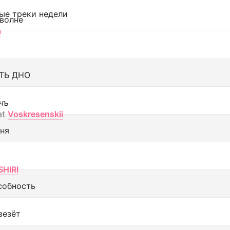
ые треки недели
 волне
а
ТЬ ДНО
чъ
at
Voskresenskii
еня
SHIRI
собность
везёт