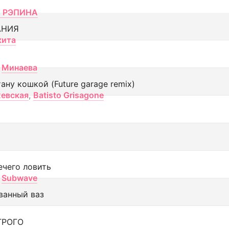
 РЭПИНА
АНИЯ
кита
Минаева
тану кошкой (Future garage remix)
евская
,
Batisto Grisagone
ечего ловить
Subwave
ванный ваз
ТРОГО