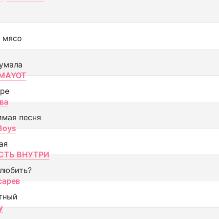
 мясо
умала
MAYOT
оре
ва
имая песня
 Boys
ая
ТЬ ВНУТРИ
 любить?
сарев
тный
y