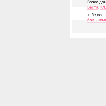
Возле до
Баста
,
IC
тебе все 
большем