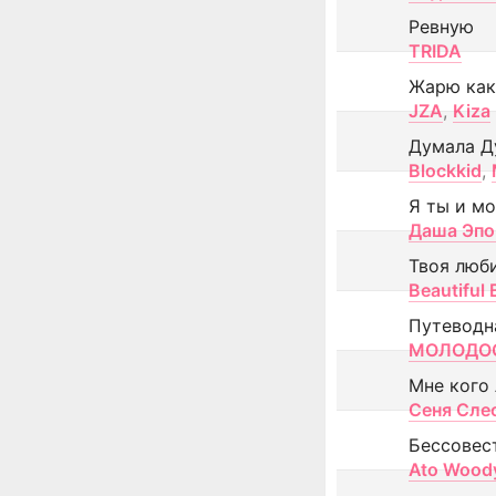
Ревную
TRIDA
Жарю как
JZA
,
Kiza
Думала Д
Blockkid
,
Я ты и м
Даша Эпо
Твоя люб
Beautiful
Путеводн
МОЛОДОС
Мне кого
Сеня Сле
Бессовес
Ato Wood