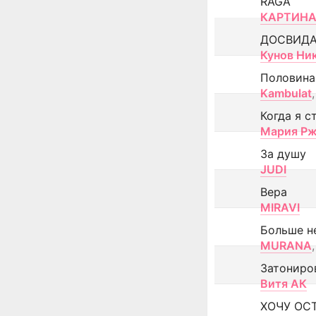
RAGA
КАРТИНА
ДОСВИД
Кунов Ни
Половина
Kambulat
,
Когда я с
Мария Рж
За душу
JUDI
Вера
MIRAVI
Больше н
MURANA
,
Затониро
Витя АК
ХОЧУ ОС