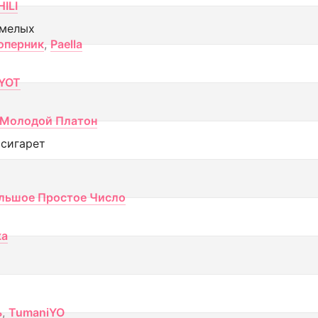
ILI
смелых
оперник
,
Paella
YOT
Молодой Платон
 сигарет
льшое Простое Число
ка
ь
,
TumaniYO