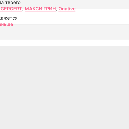
ма твоего
EGERGERT
,
МАКСИ ГРИН
,
Onative
кажется
еньше