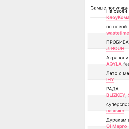
Самые популярн
На своей
КлоуКом
по новой
wastetime
ПРОБИВА
J. ROUH
Акрапови
AQYLA
fe
Лето с м
IHY
РАДА
BLIZKEY
,
суперспо
пазнякс
Дуракам 
О! Марго