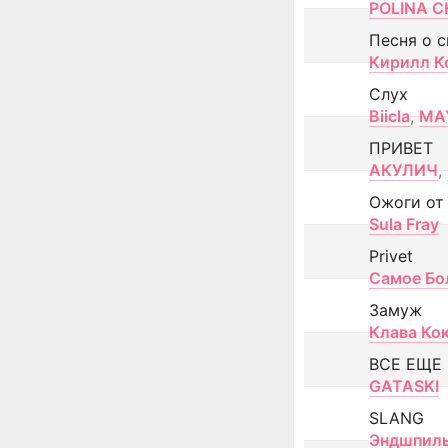
POLINA CH
Песня о 
Кирилл К
Слух
Biicla
,
MA
ПРИВЕТ
АКУЛИЧ
,
Ожоги от
Sula Fray
Privet
Самое Бо
Замуж
Клава Ко
ВСЕ ЕЩЕ
GATASKI
SLANG
Эндшпил