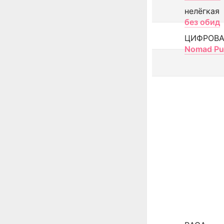
нелёгкая
без обид
ЦИФРОВА
Nomad Pu