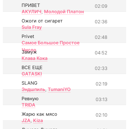
ПРИВЕТ
02:09
АКУЛИЧ
,
Молодой Платон
Ожоги от сигарет
02:36
Sula Fray
Privet
02:48
Самое Большое Простое
Число
Замуж
04:52
Клава Кока
ВСЕ ЕЩЕ
02:33
GATASKI
SLANG
02:19
Эндшпиль
,
TumaniYO
Ревную
03:13
TRIDA
Жарю как мясо
02:10
JZA
,
Kiza