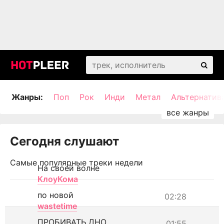
Жанры:
Поп
Рок
Инди
Метал
Альтернатив
Сегодня слушают
Самые популярные треки недели
На своей волне
КлоуКома
по новой
02:28
wastetime
ПРОБИВАТЬ ДНО
01:55