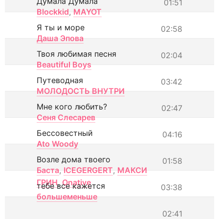
Думала Думала
01:51
Blockkid
,
MAYOT
Я ты и море
02:58
Даша Эпова
Твоя любимая песня
02:04
Beautiful Boys
Путеводная
03:42
МОЛОДОСТЬ ВНУТРИ
Мне кого любить?
02:47
Сеня Слесарев
Бессовестный
04:16
Ato Woody
Возле дома твоего
01:58
Баста
,
ICEGERGERT
,
МАКСИ
ГРИН
,
Onative
тебе все кажется
03:38
большеменьше
02:41