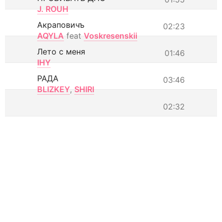
J. ROUH
Акраповичъ
02:23
AQYLA
feat
Voskresenskii
Лето с меня
01:46
IHY
РАДА
03:46
BLIZKEY
,
SHIRI
02:32