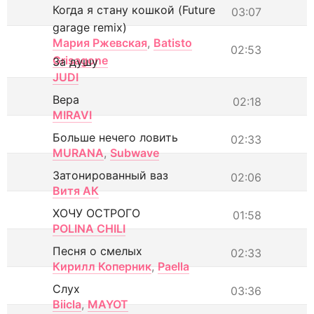
Когда я стану кошкой (Future
03:07
garage remix)
Мария Ржевская
,
Batisto
02:53
Grisagone
За душу
JUDI
Вера
02:18
MIRAVI
Больше нечего ловить
02:33
MURANA
,
Subwave
Затонированный ваз
02:06
Витя АК
ХОЧУ ОСТРОГО
01:58
POLINA CHILI
Песня о смелых
02:33
Кирилл Коперник
,
Paella
Слух
03:36
Biicla
,
MAYOT