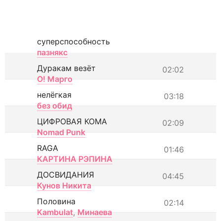
суперспособность
пазнякс
Дуракам везёт
02:02
О! Марго
нелёгкая
03:18
без обид
ЦИФРОВАЯ КОМА
02:09
Nomad Punk
RAGA
01:46
КАРТИНА РЭПИНА
ДОСВИДАНИЯ
04:45
Кунов Никита
Половина
02:14
Kambulat
,
Минаева