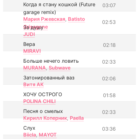
Когда я стану кошкой (Future
03:07
garage remix)
Мария Ржевская
,
Batisto
02:53
Grisagone
За душу
JUDI
Вера
02:18
MIRAVI
Больше нечего ловить
02:33
MURANA
,
Subwave
Затонированный ваз
02:06
Витя АК
ХОЧУ ОСТРОГО
01:58
POLINA CHILI
Песня о смелых
02:33
Кирилл Коперник
,
Paella
Слух
03:36
Biicla
,
MAYOT