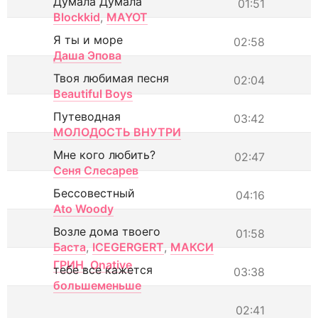
Думала Думала
01:51
Blockkid
,
MAYOT
Я ты и море
02:58
Даша Эпова
Твоя любимая песня
02:04
Beautiful Boys
Путеводная
03:42
МОЛОДОСТЬ ВНУТРИ
Мне кого любить?
02:47
Сеня Слесарев
Бессовестный
04:16
Ato Woody
Возле дома твоего
01:58
Баста
,
ICEGERGERT
,
МАКСИ
ГРИН
,
Onative
тебе все кажется
03:38
большеменьше
02:41