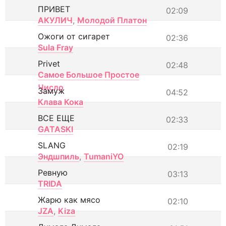
ПРИВЕТ
02:09
АКУЛИЧ
,
Молодой Платон
Ожоги от сигарет
02:36
Sula Fray
Privet
02:48
Самое Большое Простое
Число
Замуж
04:52
Клава Кока
ВСЕ ЕЩЕ
02:33
GATASKI
SLANG
02:19
Эндшпиль
,
TumaniYO
Ревную
03:13
TRIDA
Жарю как мясо
02:10
JZA
,
Kiza