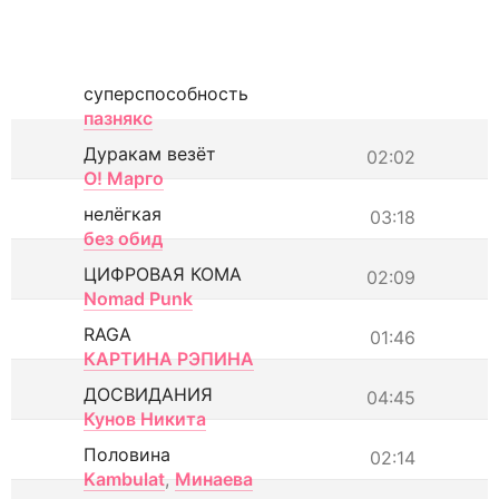
суперспособность
пазнякс
Дуракам везёт
02:02
О! Марго
нелёгкая
03:18
без обид
ЦИФРОВАЯ КОМА
02:09
Nomad Punk
RAGA
01:46
КАРТИНА РЭПИНА
ДОСВИДАНИЯ
04:45
Кунов Никита
Половина
02:14
Kambulat
,
Минаева