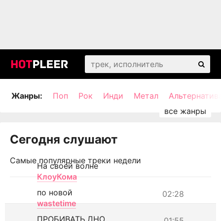
Жанры:
Поп
Рок
Инди
Метал
Альтернатив
Сегодня слушают
Самые популярные треки недели
На своей волне
КлоуКома
по новой
02:28
wastetime
ПРОБИВАТЬ ДНО
01:55