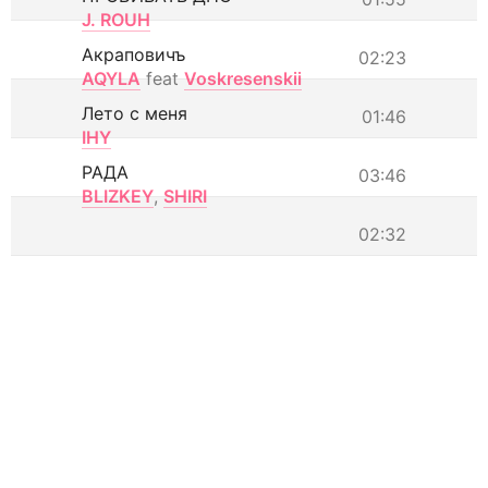
J. ROUH
Акраповичъ
02:23
AQYLA
feat
Voskresenskii
Лето с меня
01:46
IHY
РАДА
03:46
BLIZKEY
,
SHIRI
02:32