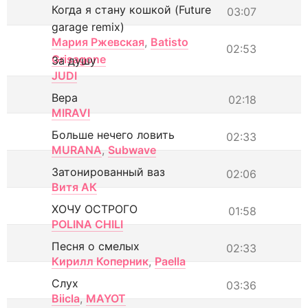
Когда я стану кошкой (Future
03:07
garage remix)
Мария Ржевская
,
Batisto
02:53
Grisagone
За душу
JUDI
Вера
02:18
MIRAVI
Больше нечего ловить
02:33
MURANA
,
Subwave
Затонированный ваз
02:06
Витя АК
ХОЧУ ОСТРОГО
01:58
POLINA CHILI
Песня о смелых
02:33
Кирилл Коперник
,
Paella
Слух
03:36
Biicla
,
MAYOT