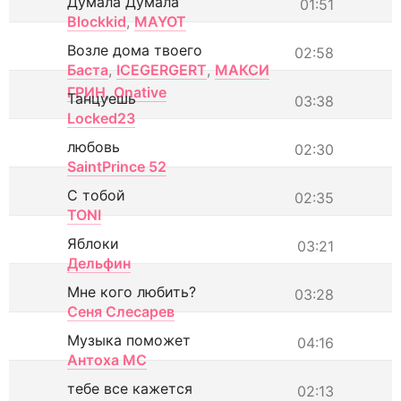
Думала Думала
01:51
Blockkid
,
MAYOT
Возле дома твоего
02:58
Баста
,
ICEGERGERT
,
МАКСИ
ГРИН
,
Onative
Танцуешь
03:38
Locked23
любовь
02:30
SaintPrince 52
С тобой
02:35
TONI
Яблоки
03:21
Дельфин
Мне кого любить?
03:28
Сеня Слесарев
Музыка поможет
04:16
Антоха МС
тебе все кажется
02:13