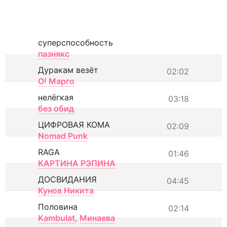
суперспособность
пазнякс
Дуракам везёт
02:02
О! Марго
нелёгкая
03:18
без обид
ЦИФРОВАЯ КОМА
02:09
Nomad Punk
RAGA
01:46
КАРТИНА РЭПИНА
ДОСВИДАНИЯ
04:45
Кунов Никита
Половина
02:14
Kambulat
,
Минаева