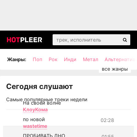
Жанры:
Поп
Рок
Инди
Метал
Альтернатив
Сегодня слушают
Самые популярные треки недели
На своей волне
КлоуКома
по новой
02:28
wastetime
ПРОБИВАТЬ ДНО
01:55