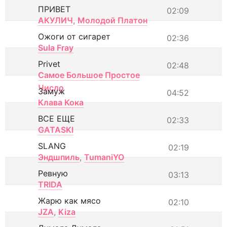
ПРИВЕТ
02:09
АКУЛИЧ
,
Молодой Платон
Ожоги от сигарет
02:36
Sula Fray
Privet
02:48
Самое Большое Простое
Число
Замуж
04:52
Клава Кока
ВСЕ ЕЩЕ
02:33
GATASKI
SLANG
02:19
Эндшпиль
,
TumaniYO
Ревную
03:13
TRIDA
Жарю как мясо
02:10
JZA
,
Kiza