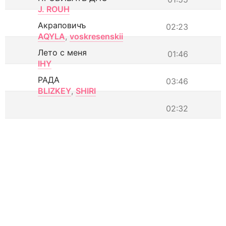
J. ROUH
Акраповичъ
02:23
AQYLA
,
voskresenskii
Лето с меня
01:46
IHY
РАДА
03:46
BLIZKEY
,
SHIRI
02:32