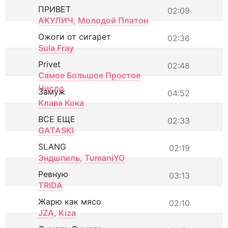
ПРИВЕТ
02:09
АКУЛИЧ
,
Молодой Платон
Ожоги от сигарет
02:36
Sula Fray
Privet
02:48
Самое Большое Простое
Число
Замуж
04:52
Клава Кока
ВСЕ ЕЩЕ
02:33
GATASKI
SLANG
02:19
Эндшпиль
,
TumaniYO
Ревную
03:13
TRIDA
Жарю как мясо
02:10
JZA
,
Kiza