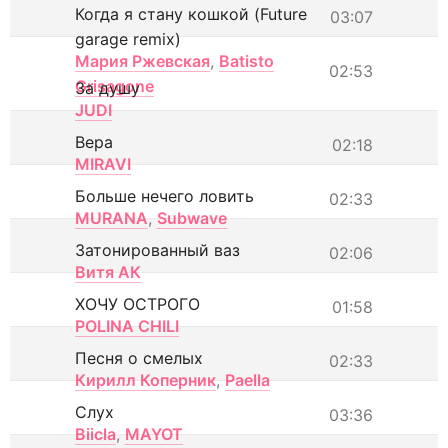
Когда я стану кошкой (Future
03:07
garage remix)
Мария Ржевская
,
Batisto
02:53
Grisagone
За душу
JUDI
Вера
02:18
MIRAVI
Больше нечего ловить
02:33
MURANA
,
Subwave
Затонированный ваз
02:06
Витя АК
ХОЧУ ОСТРОГО
01:58
POLINA CHILI
Песня о смелых
02:33
Кирилл Коперник
,
Paella
Слух
03:36
Biicla
,
MAYOT