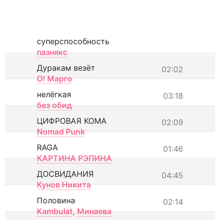
суперспособность
пазнякс
Дуракам везёт
02:02
О! Марго
нелёгкая
03:18
без обид
ЦИФРОВАЯ КОМА
02:09
Nomad Punk
RAGA
01:46
КАРТИНА РЭПИНА
ДОСВИДАНИЯ
04:45
Кунов Никита
Половина
02:14
Kambulat
,
Минаева