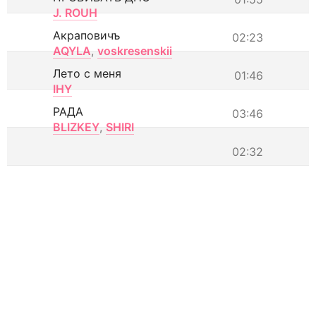
J. ROUH
Акраповичъ
02:23
AQYLA
,
voskresenskii
Лето с меня
01:46
IHY
РАДА
03:46
BLIZKEY
,
SHIRI
02:32