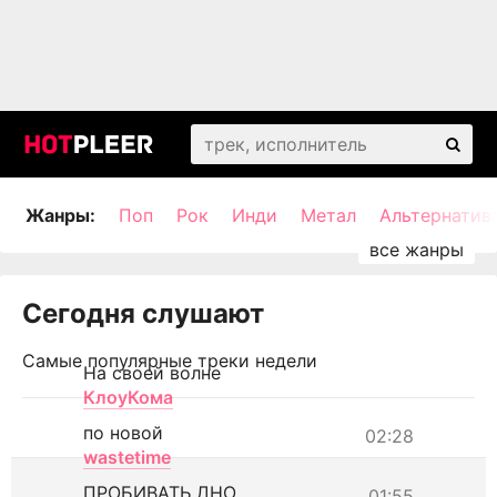
Жанры:
Поп
Рок
Инди
Метал
Альтернатив
Сегодня слушают
Самые популярные треки недели
На своей волне
КлоуКома
по новой
02:28
wastetime
ПРОБИВАТЬ ДНО
01:55