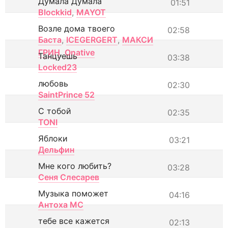
Думала Думала
01:51
Blockkid
,
MAYOT
Возле дома твоего
02:58
Баста
,
ICEGERGERT
,
МАКСИ
ГРИН
,
Onative
Танцуешь
03:38
Locked23
любовь
02:30
SaintPrince 52
С тобой
02:35
TONI
Яблоки
03:21
Дельфин
Мне кого любить?
03:28
Сеня Слесарев
Музыка поможет
04:16
Антоха МС
тебе все кажется
02:13