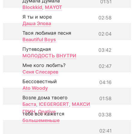
Думала Думала
01:51
Blockkid
,
MAYOT
Я ты и море
02:58
Даша Эпова
Твоя любимая песня
02:04
Beautiful Boys
Путеводная
03:42
МОЛОДОСТЬ ВНУТРИ
Мне кого любить?
02:47
Сеня Слесарев
Бессовестный
04:16
Ato Woody
Возле дома твоего
01:58
Баста
,
ICEGERGERT
,
МАКСИ
ГРИН
,
Onative
тебе все кажется
03:38
большеменьше
02:41