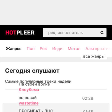
Жанры:
Поп
Рок
Инди
Метал
Альтернатив
Сегодня слушают
Самые популярные треки недели
На своей волне
КлоуКома
по новой
02:28
wastetime
ПРОБИВАТЬ ДНО
01:55