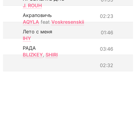
J. ROUH
Акраповичъ
02:23
AQYLA
feat
Voskresenskii
Лето с меня
01:46
IHY
РАДА
03:46
BLIZKEY
,
SHIRI
02:32