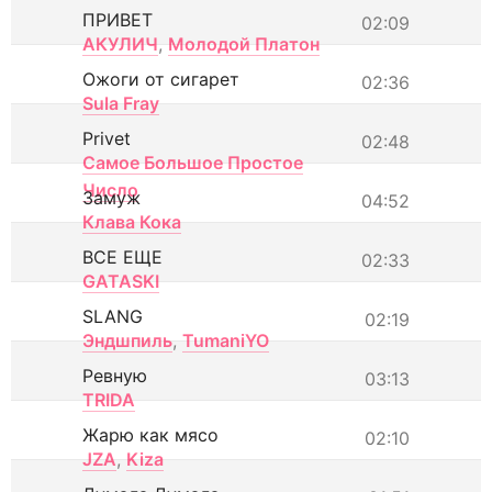
ПРИВЕТ
02:09
АКУЛИЧ
,
Молодой Платон
Ожоги от сигарет
02:36
Sula Fray
Privet
02:48
Самое Большое Простое
Число
Замуж
04:52
Клава Кока
ВСЕ ЕЩЕ
02:33
GATASKI
SLANG
02:19
Эндшпиль
,
TumaniYO
Ревную
03:13
TRIDA
Жарю как мясо
02:10
JZA
,
Kiza