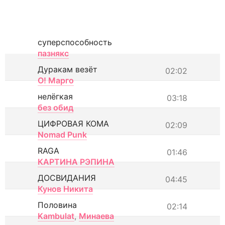
суперспособность
пазнякс
Дуракам везёт
02:02
О! Марго
нелёгкая
03:18
без обид
ЦИФРОВАЯ КОМА
02:09
Nomad Punk
RAGA
01:46
КАРТИНА РЭПИНА
ДОСВИДАНИЯ
04:45
Кунов Никита
Половина
02:14
Kambulat
,
Минаева