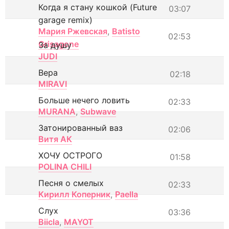
Когда я стану кошкой (Future
03:07
garage remix)
Мария Ржевская
,
Batisto
02:53
Grisagone
За душу
JUDI
Вера
02:18
MIRAVI
Больше нечего ловить
02:33
MURANA
,
Subwave
Затонированный ваз
02:06
Витя АК
ХОЧУ ОСТРОГО
01:58
POLINA CHILI
Песня о смелых
02:33
Кирилл Коперник
,
Paella
Слух
03:36
Biicla
,
MAYOT