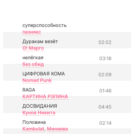
суперспособность
пазнякс
Дуракам везёт
02:02
О! Марго
нелёгкая
03:18
без обид
ЦИФРОВАЯ КОМА
02:09
Nomad Punk
RAGA
01:46
КАРТИНА РЭПИНА
ДОСВИДАНИЯ
04:45
Кунов Никита
Половина
02:14
Kambulat
,
Минаева