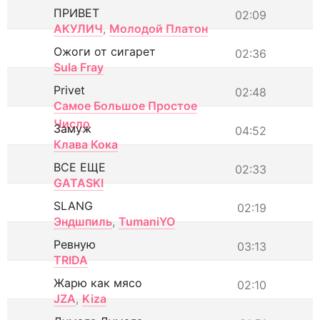
ПРИВЕТ
02:09
АКУЛИЧ
,
Молодой Платон
Ожоги от сигарет
02:36
Sula Fray
Privet
02:48
Самое Большое Простое
Число
Замуж
04:52
Клава Кока
ВСЕ ЕЩЕ
02:33
GATASKI
SLANG
02:19
Эндшпиль
,
TumaniYO
Ревную
03:13
TRIDA
Жарю как мясо
02:10
JZA
,
Kiza