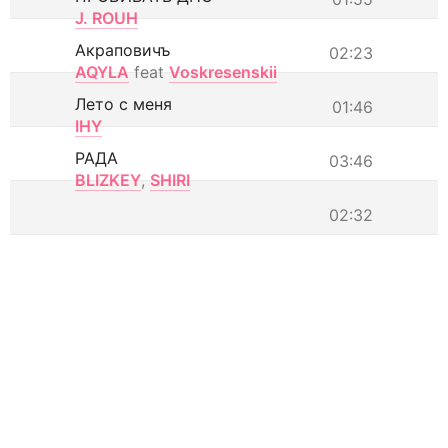
J. ROUH
Акраповичъ
02:23
AQYLA
feat
Voskresenskii
Лето с меня
01:46
IHY
РАДА
03:46
BLIZKEY
,
SHIRI
02:32