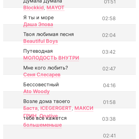
Думала Думала
01:51
Blockkid
,
MAYOT
Я ты и море
02:58
Даша Эпова
Твоя любимая песня
02:04
Beautiful Boys
Путеводная
03:42
МОЛОДОСТЬ ВНУТРИ
Мне кого любить?
02:47
Сеня Слесарев
Бессовестный
04:16
Ato Woody
Возле дома твоего
01:58
Баста
,
ICEGERGERT
,
МАКСИ
ГРИН
,
Onative
тебе все кажется
03:38
большеменьше
02:41