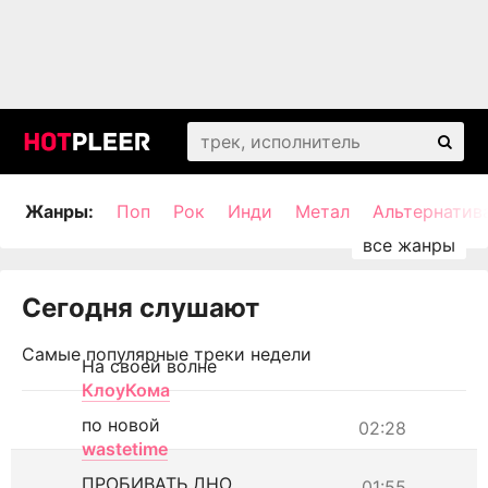
Жанры:
Поп
Рок
Инди
Метал
Альтернатив
Сегодня слушают
Самые популярные треки недели
На своей волне
КлоуКома
по новой
02:28
wastetime
ПРОБИВАТЬ ДНО
01:55