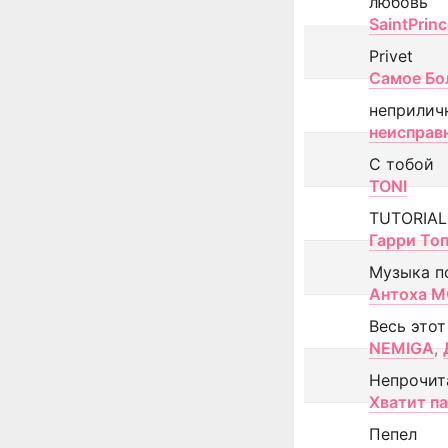
любовь
SaintPrin
Privet
Самое Бо
неприлич
неисправ
С тобой
TONI
TUTORIAL
Гарри То
Музыка п
Антоха 
Весь этот
NEMIGA
,
Непрочит
Хватит п
Пепел