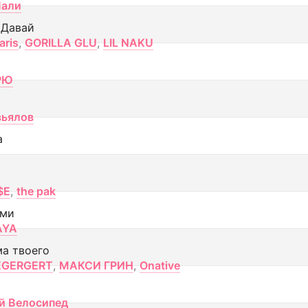
Лали
 Давай
aris
,
GORILLA GLU
,
LIL NAKU
РЮ
вьялов
а
$E
,
the pak
ами
AYA
ма твоего
EGERGERT
,
МАКСИ ГРИН
,
Onative
й Велосипед