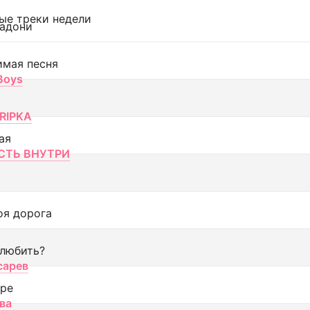
ые треки недели
адони
имая песня
 Boys
RIPKA
ая
ТЬ ВНУТРИ
оя дорога
 любить?
сарев
оре
ва