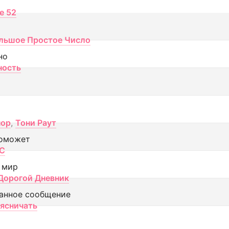
ce 52
льшое Простое Число
но
ность
пор
,
Тони Раут
оможет
МС
 мир
Дорогой Дневник
анное сообщение
аясничать