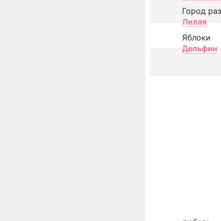
Город ра
Лилая
Яблоки
Дельфин