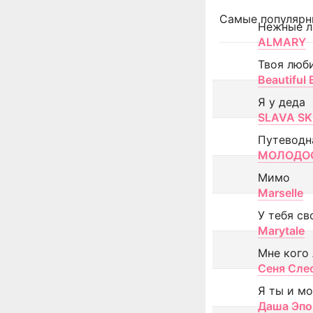
Самые популярн
Нежные л
ALMARY
Твоя люб
Beautiful
Я у деда
SLAVA SK
Путеводн
МОЛОДОС
Мимо
Marselle
У тебя св
Marytale
Мне кого
Сеня Сле
Я ты и м
Даша Эпо