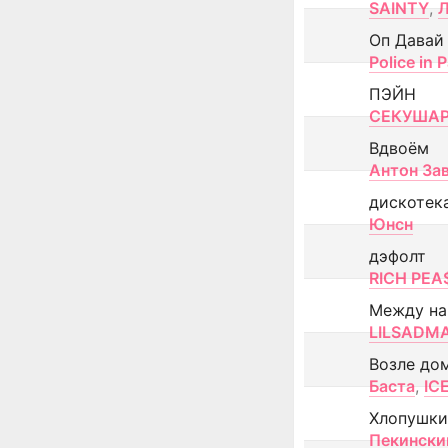
SAINTY
,
Оп Давай
Police in P
ПЭЙН
СЕКУША
Вдвоём
Антон За
дискотек
Юнсн
дэфолт
RICH PEA
Между н
LILSADM
Возле до
Баста
,
IC
Хлопушки
Пекински