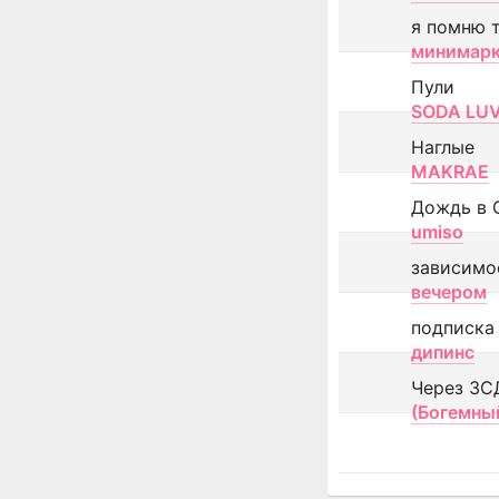
я помню 
минимар
Пули
SODA LU
Наглые
MAKRAE
Дождь в 
umiso
зависимо
вечером
подписка
дипинс
Через ЗС
(Богемны