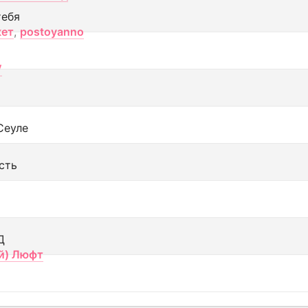
тебя
кет
,
postoyanno
V
Сеуле
сть
Д
й) Люфт