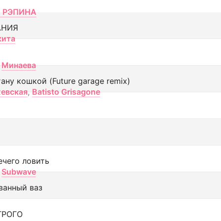
 РЭПИНА
АНИЯ
кита
Минаева
тану кошкой (Future garage remix)
евская
,
Batisto Grisagone
ечего ловить
Subwave
ванный ваз
ТРОГО