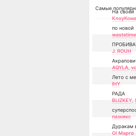
Самые популярн
На своей
КлоуКом
по новой
wastetime
ПРОБИВА
J. ROUH
Акрапови
AQYLA
,
v
Лето с м
IHY
РАДА
BLIZKEY
,
суперспо
пазнякс
Дуракам 
О! Марго