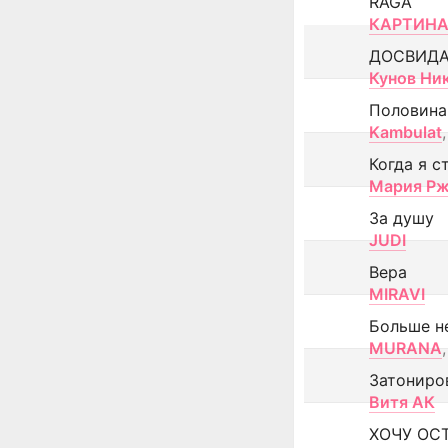
RAGA
КАРТИНА
ДОСВИД
Кунов Ни
Половина
Kambulat
,
Когда я с
Мария Рж
За душу
JUDI
Вера
MIRAVI
Больше н
MURANA
,
Затониро
Витя АК
ХОЧУ ОС