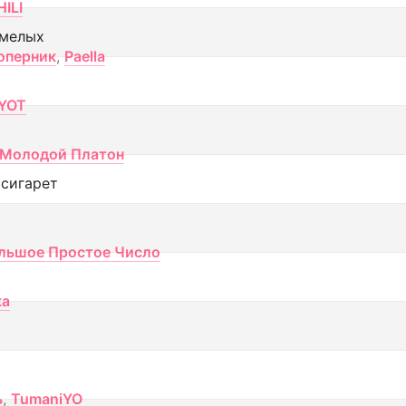
ILI
смелых
оперник
,
Paella
YOT
Молодой Платон
 сигарет
льшое Простое Число
ка
ь
,
TumaniYO