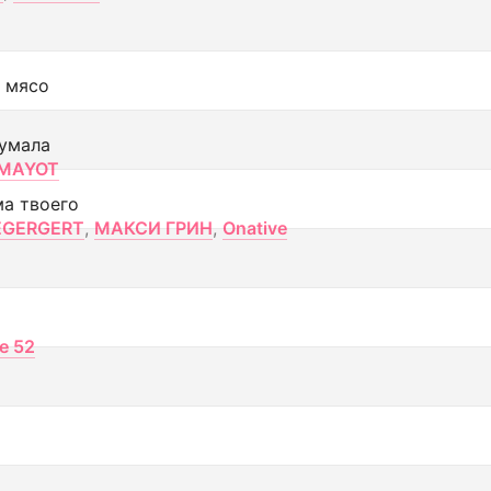
 мясо
умала
MAYOT
ма твоего
EGERGERT
,
МАКСИ ГРИН
,
Onative
ce 52