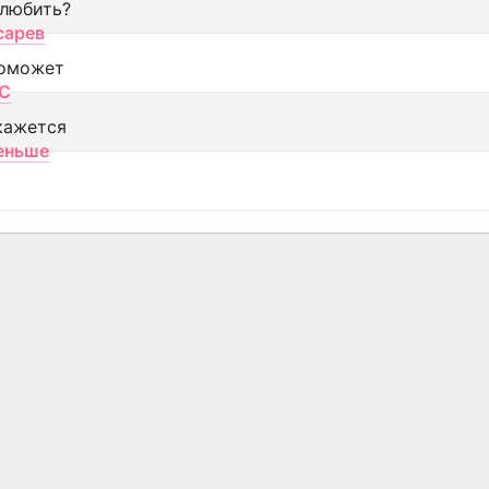
 любить?
сарев
оможет
МС
кажется
еньше