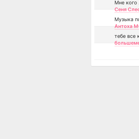
Мне кого
Сеня Сле
Музыка п
Антоха 
тебе все 
большем