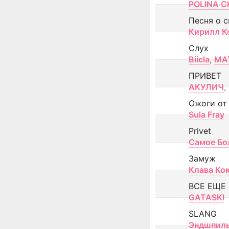
POLINA CH
Песня о 
Кирилл К
Слух
Biicla
,
MA
ПРИВЕТ
АКУЛИЧ
,
Ожоги от
Sula Fray
Privet
Самое Бо
Замуж
Клава Ко
ВСЕ ЕЩЕ
GATASKI
SLANG
Эндшпил