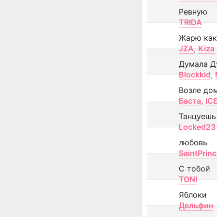
Ревную
TRIDA
Жарю как
JZA
,
Kiza
Думала Д
Blockkid
,
Возле до
Баста
,
IC
Танцуешь
Locked23
любовь
SaintPrin
С тобой
TONI
Яблоки
Дельфин