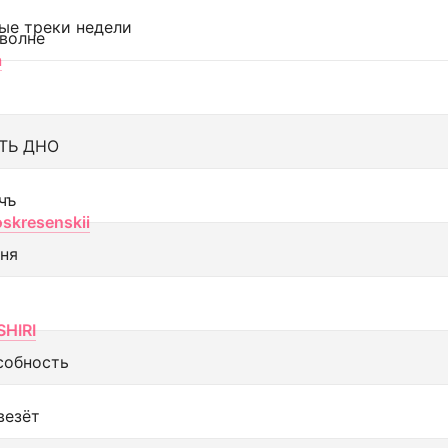
ые треки недели
 волне
а
ТЬ ДНО
чъ
oskresenskii
еня
SHIRI
собность
везёт