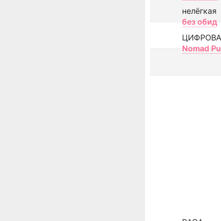
нелёгкая
без обид
ЦИФРОВА
Nomad Pu