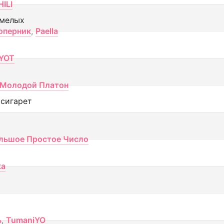
ILI
смелых
оперник
,
Paella
YOT
Молодой Платон
 сигарет
льшое Простое Число
ка
ь
,
TumaniYO