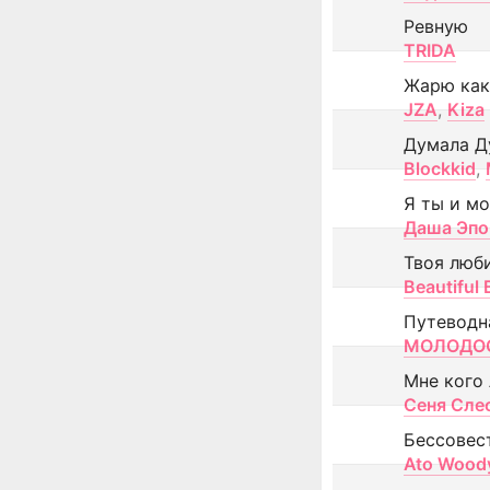
Ревную
TRIDA
Жарю как
JZA
,
Kiza
Думала Д
Blockkid
,
Я ты и м
Даша Эпо
Твоя люб
Beautiful
Путеводн
МОЛОДОС
Мне кого
Сеня Сле
Бессовес
Ato Wood