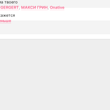
ма твоего
EGERGERT
,
МАКСИ ГРИН
,
Onative
кажется
еньше