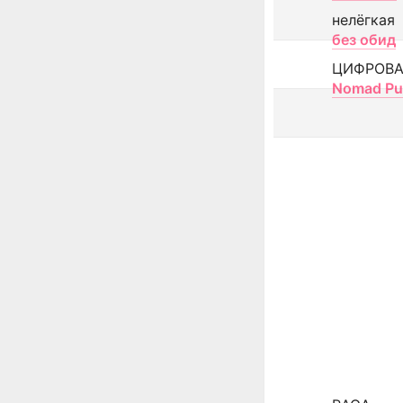
нелёгкая
без обид
ЦИФРОВА
Nomad Pu