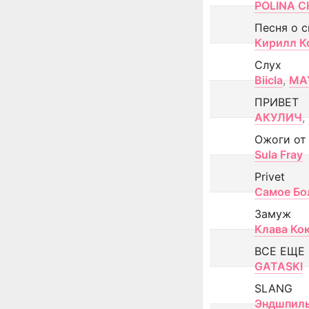
POLINA CH
Песня о 
Кирилл К
Слух
Biicla
,
MA
ПРИВЕТ
АКУЛИЧ
,
Ожоги от
Sula Fray
Privet
Самое Бо
Замуж
Клава Ко
ВСЕ ЕЩЕ
GATASKI
SLANG
Эндшпил