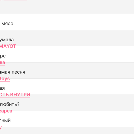
 мясо
умала
MAYOT
оре
ва
имая песня
 Boys
ая
ТЬ ВНУТРИ
 любить?
сарев
тный
y