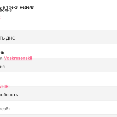
ые треки недели
 волне
а
ТЬ ДНО
чъ
at
Voskresenskii
еня
SHIRI
собность
везёт