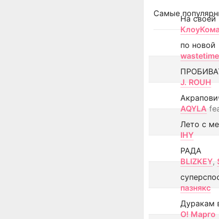
Самые популярн
На своей
КлоуКом
по новой
wastetime
ПРОБИВА
J. ROUH
Акрапови
AQYLA
fe
Лето с м
IHY
РАДА
BLIZKEY
,
суперспо
пазнякс
Дуракам 
О! Марго