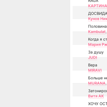
RAGA
КАРТИНА
ДОСВИД
Кунов Ни
Половина
Kambulat
,
Когда я с
Мария Рж
За душу
JUDI
Вера
MIRAVI
Больше н
MURANA
,
Затониро
Витя АК
ХОЧУ ОС