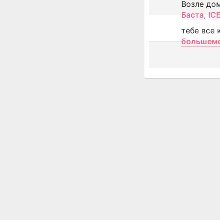
Возле до
Баста
,
IC
тебе все 
большем