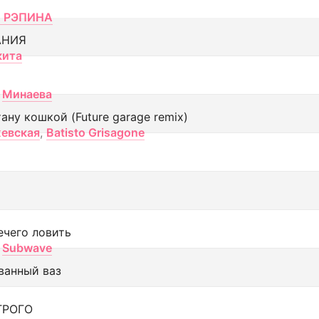
 РЭПИНА
АНИЯ
кита
Минаева
тану кошкой (Future garage remix)
евская
,
Batisto Grisagone
ечего ловить
Subwave
ванный ваз
ТРОГО