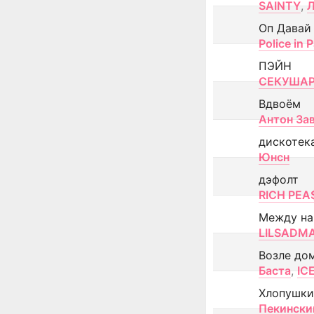
SAINTY
,
Оп Давай
Police in P
ПЭЙН
СЕКУША
Вдвоём
Антон За
дискотек
Юнсн
дэфолт
RICH PEA
Между н
LILSADM
Возле до
Баста
,
IC
Хлопушки
Пекински