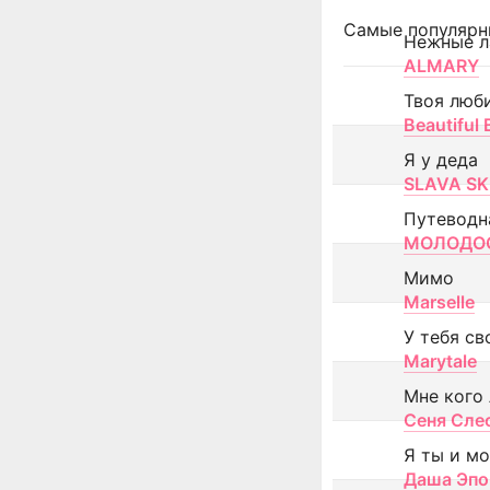
Самые популярн
Нежные л
ALMARY
Твоя люб
Beautiful
Я у деда
SLAVA SK
Путеводн
МОЛОДОС
Мимо
Marselle
У тебя св
Marytale
Мне кого
Сеня Сле
Я ты и м
Даша Эпо