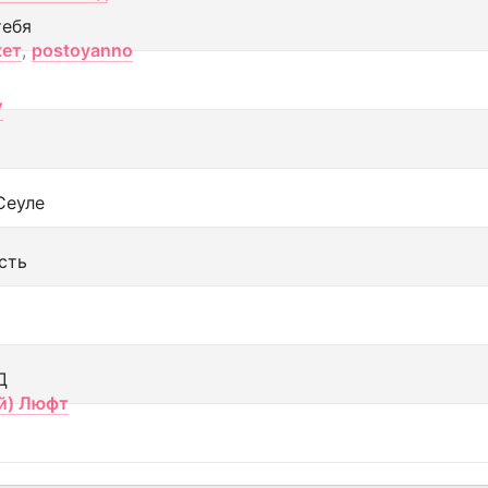
тебя
кет
,
postoyanno
V
Сеуле
сть
Д
й) Люфт