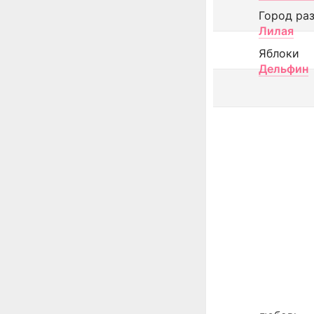
Город ра
Лилая
Яблоки
Дельфин