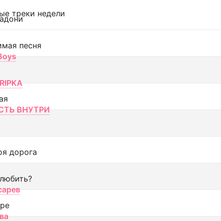
ые треки недели
адони
имая песня
 Boys
RIPKA
ая
ТЬ ВНУТРИ
оя дорога
 любить?
сарев
оре
ва