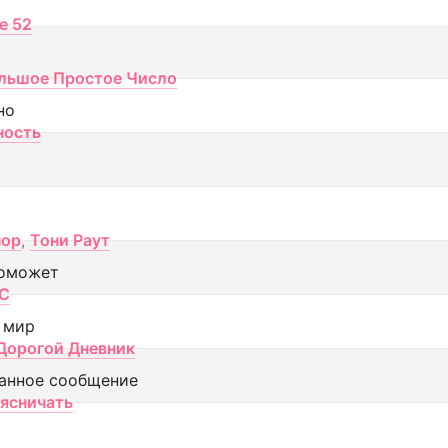
ce 52
льшое Простое Число
но
ность
пор
,
Тони Раут
оможет
МС
 мир
Дорогой Дневник
анное сообщение
аясничать