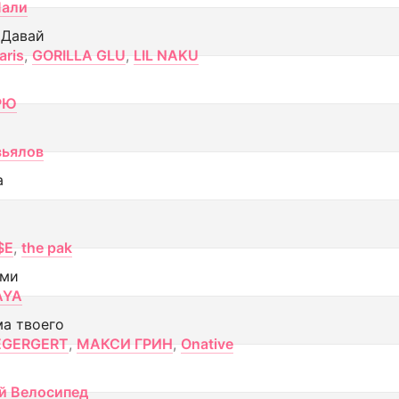
Лали
 Давай
aris
,
GORILLA GLU
,
LIL NAKU
РЮ
вьялов
а
$E
,
the pak
ами
AYA
ма твоего
EGERGERT
,
МАКСИ ГРИН
,
Onative
й Велосипед