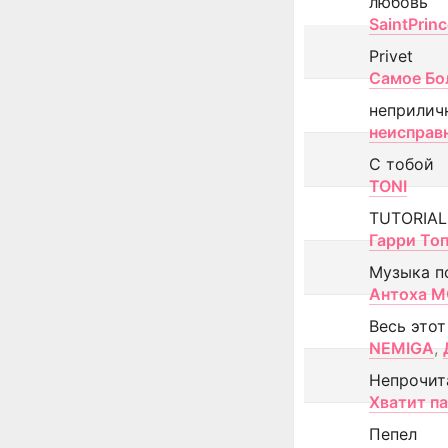
любовь
SaintPrin
Privet
Самое Бо
неприлич
неисправ
С тобой
TONI
TUTORIAL
Гарри То
Музыка п
Антоха 
Весь этот
NEMIGA
,
Непрочит
Хватит п
Пепел