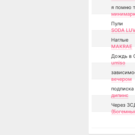
я помню 
минимар
Пули
SODA LU
Наглые
MAKRAE
Дождь в 
umiso
зависимо
вечером
подписка
дипинс
Через ЗС
(Богемны