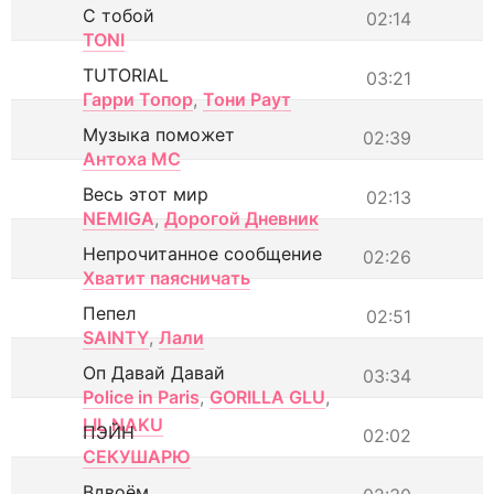
С тобой
02:14
TONI
TUTORIAL
03:21
Гарри Топор
,
Тони Раут
Музыка поможет
02:39
Антоха МС
Весь этот мир
02:13
NEMIGA
,
Дорогой Дневник
Непрочитанное сообщение
02:26
Хватит паясничать
Пепел
02:51
SAINTY
,
Лали
Оп Давай Давай
03:34
Police in Paris
,
GORILLA GLU
,
LIL NAKU
ПЭЙН
02:02
СЕКУШАРЮ
Вдвоём