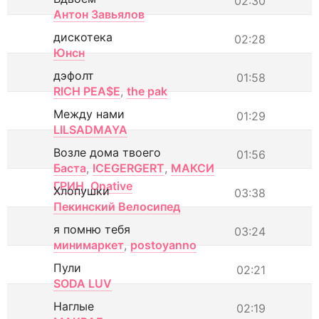
02:30
Антон Завьялов
дискотека
02:28
Юнсн
дэфолт
01:58
RICH PEA$E
,
the pak
Между нами
01:29
LILSADMAYA
Возле дома твоего
01:56
Баста
,
ICEGERGERT
,
МАКСИ
ГРИН
,
Onative
Хлопушки
03:38
Пекинский Велосипед
я помню тебя
03:24
минимаркет
,
postoyanno
Пули
02:21
SODA LUV
Наглые
02:19