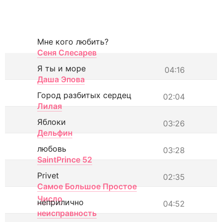
Мне кого любить?
Сеня Слесарев
Я ты и море
04:16
Даша Эпова
Город разбитых сердец
02:04
Лилая
Яблоки
03:26
Дельфин
любовь
03:28
SaintPrince 52
Privet
02:35
Самое Большое Простое
Число
неприлично
04:52
неисправность