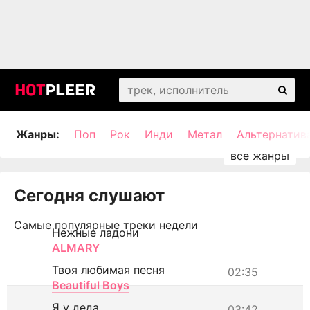
Жанры:
Поп
Рок
Инди
Метал
Альтернатив
Сегодня слушают
Самые популярные треки недели
Нежные ладони
ALMARY
Твоя любимая песня
02:35
Beautiful Boys
Я у деда
03:42