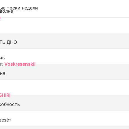
ые треки недели
 волне
а
ТЬ ДНО
чъ
at
Voskresenskii
еня
SHIRI
собность
везёт