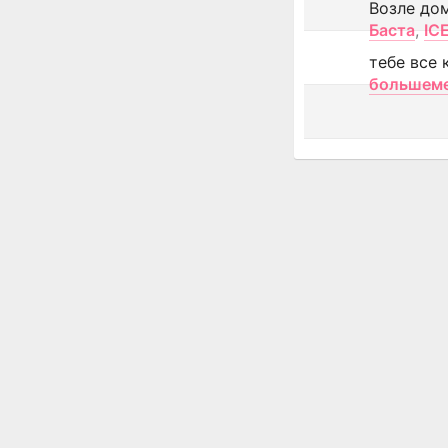
Возле до
Баста
,
IC
тебе все 
большем