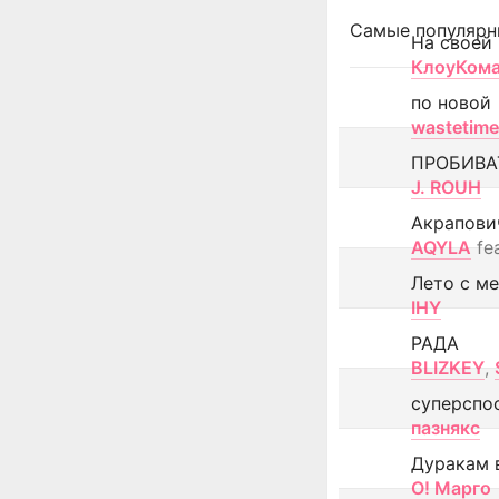
Самые популярн
На своей
КлоуКом
по новой
wastetime
ПРОБИВА
J. ROUH
Акрапови
AQYLA
fe
Лето с м
IHY
РАДА
BLIZKEY
,
суперспо
пазнякс
Дуракам 
О! Марго