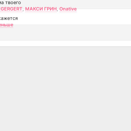
ма твоего
EGERGERT
,
МАКСИ ГРИН
,
Onative
кажется
еньше