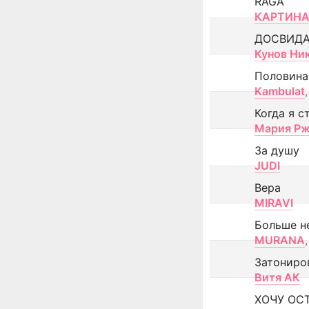
RAGA
КАРТИНА
ДОСВИД
Кунов Ни
Половина
Kambulat
,
Когда я с
Мария Рж
За душу
JUDI
Вера
MIRAVI
Больше н
MURANA
,
Затониро
Витя АК
ХОЧУ ОС