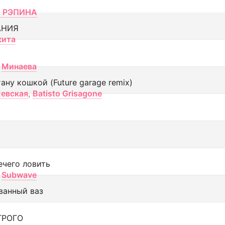
 РЭПИНА
АНИЯ
кита
Минаева
тану кошкой (Future garage remix)
евская
,
Batisto Grisagone
ечего ловить
Subwave
ванный ваз
ТРОГО