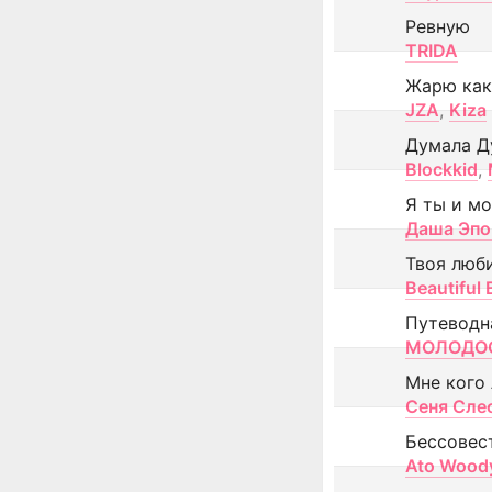
Ревную
TRIDA
Жарю как
JZA
,
Kiza
Думала Д
Blockkid
,
Я ты и м
Даша Эпо
Твоя люб
Beautiful
Путеводн
МОЛОДОС
Мне кого
Сеня Сле
Бессовес
Ato Wood