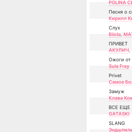
POLINA CH
Песня о 
Кирилл К
Слух
Biicla
,
MA
ПРИВЕТ
АКУЛИЧ
,
Ожоги от
Sula Fray
Privet
Самое Бо
Замуж
Клава Ко
ВСЕ ЕЩЕ
GATASKI
SLANG
Эндшпил