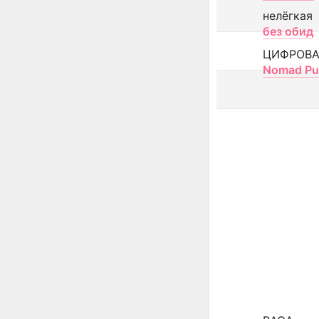
нелёгкая
без обид
ЦИФРОВА
Nomad Pu