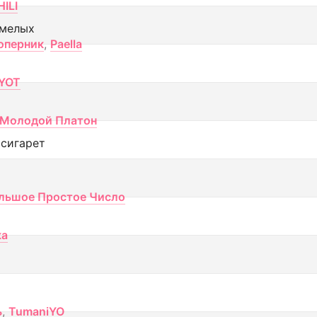
ILI
смелых
оперник
,
Paella
YOT
Молодой Платон
 сигарет
льшое Простое Число
ка
ь
,
TumaniYO