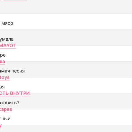
 мясо
умала
MAYOT
оре
ва
имая песня
 Boys
ая
ТЬ ВНУТРИ
 любить?
сарев
тный
y