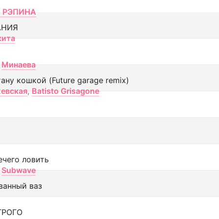
 РЭПИНА
АНИЯ
кита
Минаева
тану кошкой (Future garage remix)
евская
,
Batisto Grisagone
ечего ловить
Subwave
ванный ваз
ТРОГО