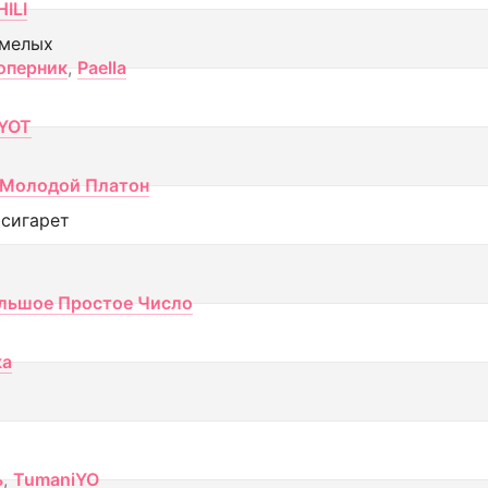
ILI
смелых
оперник
,
Paella
YOT
Молодой Платон
 сигарет
льшое Простое Число
ка
ь
,
TumaniYO