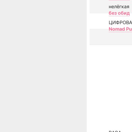
нелёгкая
без обид
ЦИФРОВА
Nomad Pu