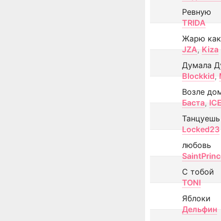
Ревную
TRIDA
Жарю как
JZA
,
Kiza
Думала Д
Blockkid
,
Возле до
Баста
,
IC
Танцуешь
Locked23
любовь
SaintPrin
С тобой
TONI
Яблоки
Дельфин