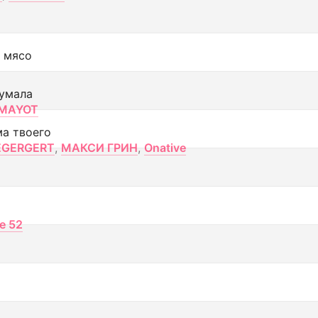
 мясо
умала
MAYOT
ма твоего
EGERGERT
,
МАКСИ ГРИН
,
Onative
ce 52