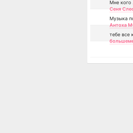
Мне кого
Сеня Сле
Музыка п
Антоха 
тебе все 
большем