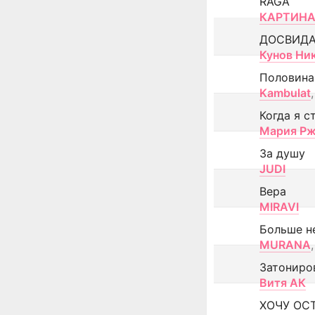
RAGA
КАРТИНА
ДОСВИД
Кунов Ни
Половина
Kambulat
,
Когда я с
Мария Рж
За душу
JUDI
Вера
MIRAVI
Больше н
MURANA
,
Затониро
Витя АК
ХОЧУ ОС