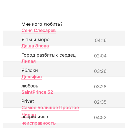
Мне кого любить?
Сеня Слесарев
Я ты и море
04:16
Даша Эпова
Город разбитых сердец
02:04
Лилая
Яблоки
03:26
Дельфин
любовь
03:28
SaintPrince 52
Privet
02:35
Самое Большое Простое
Число
неприлично
04:52
неисправность