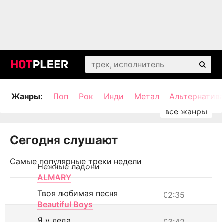
Жанры:
Поп
Рок
Инди
Метал
Альтернатив
Сегодня слушают
Самые популярные треки недели
Нежные ладони
ALMARY
Твоя любимая песня
02:35
Beautiful Boys
Я у деда
03:42