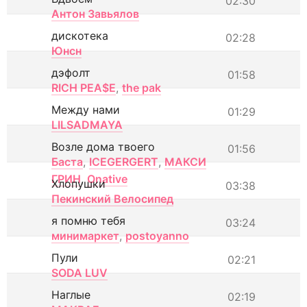
02:30
Антон Завьялов
дискотека
02:28
Юнсн
дэфолт
01:58
RICH PEA$E
,
the pak
Между нами
01:29
LILSADMAYA
Возле дома твоего
01:56
Баста
,
ICEGERGERT
,
МАКСИ
ГРИН
,
Onative
Хлопушки
03:38
Пекинский Велосипед
я помню тебя
03:24
минимаркет
,
postoyanno
Пули
02:21
SODA LUV
Наглые
02:19