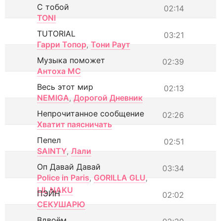
С тобой
02:14
TONI
TUTORIAL
03:21
Гарри Топор
,
Тони Раут
Музыка поможет
02:39
Антоха МС
Весь этот мир
02:13
NEMIGA
,
Дорогой Дневник
Непрочитанное сообщение
02:26
Хватит паясничать
Пепел
02:51
SAINTY
,
Лали
Оп Давай Давай
03:34
Police in Paris
,
GORILLA GLU
,
LIL NAKU
ПЭЙН
02:02
СЕКУШАРЮ
Вдвоём