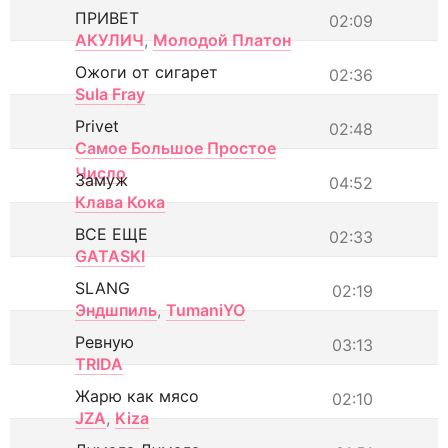
ПРИВЕТ
02:09
АКУЛИЧ
,
Молодой Платон
Ожоги от сигарет
02:36
Sula Fray
Privet
02:48
Самое Большое Простое
Число
Замуж
04:52
Клава Кока
ВСЕ ЕЩЕ
02:33
GATASKI
SLANG
02:19
Эндшпиль
,
TumaniYO
Ревную
03:13
TRIDA
Жарю как мясо
02:10
JZA
,
Kiza