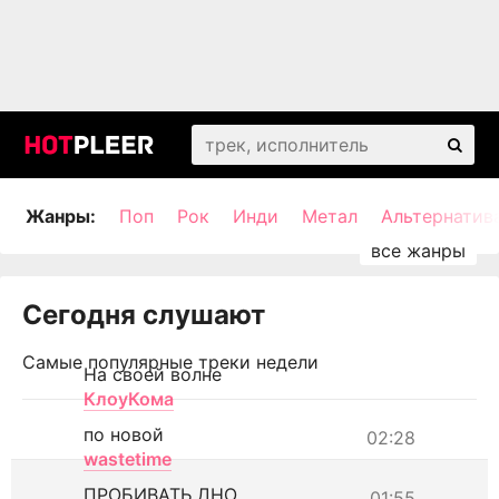
Жанры:
Поп
Рок
Инди
Метал
Альтернатив
Сегодня слушают
Самые популярные треки недели
На своей волне
КлоуКома
по новой
02:28
wastetime
ПРОБИВАТЬ ДНО
01:55