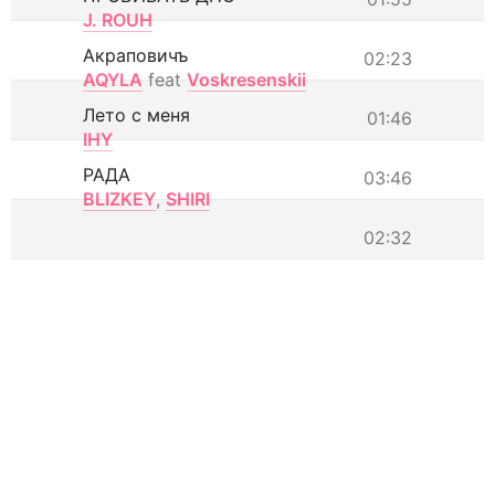
J. ROUH
Акраповичъ
02:23
AQYLA
feat
Voskresenskii
Лето с меня
01:46
IHY
РАДА
03:46
BLIZKEY
,
SHIRI
02:32