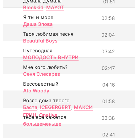
Думала Думала
01:51
Blockkid
,
MAYOT
Я ты и море
02:58
Даша Эпова
Твоя любимая песня
02:04
Beautiful Boys
Путеводная
03:42
МОЛОДОСТЬ ВНУТРИ
Мне кого любить?
02:47
Сеня Слесарев
Бессовестный
04:16
Ato Woody
Возле дома твоего
01:58
Баста
,
ICEGERGERT
,
МАКСИ
ГРИН
,
Onative
тебе все кажется
03:38
большеменьше
02:41