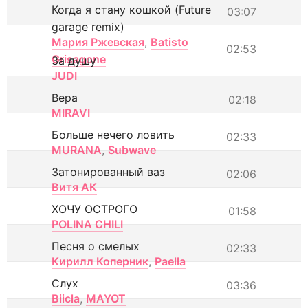
Когда я стану кошкой (Future
03:07
garage remix)
Мария Ржевская
,
Batisto
02:53
Grisagone
За душу
JUDI
Вера
02:18
MIRAVI
Больше нечего ловить
02:33
MURANA
,
Subwave
Затонированный ваз
02:06
Витя АК
ХОЧУ ОСТРОГО
01:58
POLINA CHILI
Песня о смелых
02:33
Кирилл Коперник
,
Paella
Слух
03:36
Biicla
,
MAYOT