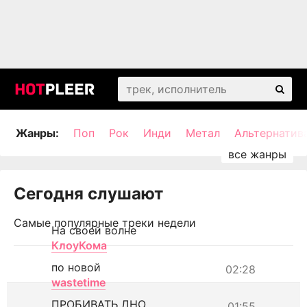
Жанры:
Поп
Рок
Инди
Метал
Альтернатив
Сегодня слушают
Самые популярные треки недели
На своей волне
КлоуКома
по новой
02:28
wastetime
ПРОБИВАТЬ ДНО
01:55