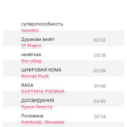
суперспособность
пазнякс
Дуракам везёт
02:02
О! Марго
нелёгкая
03:18
без обид
ЦИФРОВАЯ КОМА
02:09
Nomad Punk
RAGA
01:46
КАРТИНА РЭПИНА
ДОСВИДАНИЯ
04:45
Кунов Никита
Половина
02:14
Kambulat
,
Минаева