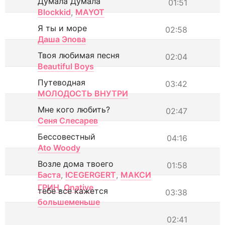
Думала Думала
01:51
Blockkid
,
MAYOT
Я ты и море
02:58
Даша Эпова
Твоя любимая песня
02:04
Beautiful Boys
Путеводная
03:42
МОЛОДОСТЬ ВНУТРИ
Мне кого любить?
02:47
Сеня Слесарев
Бессовестный
04:16
Ato Woody
Возле дома твоего
01:58
Баста
,
ICEGERGERT
,
МАКСИ
ГРИН
,
Onative
тебе все кажется
03:38
большеменьше
02:41