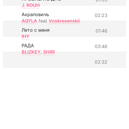
J. ROUH
Акраповичъ
02:23
AQYLA
feat
Voskresenskii
Лето с меня
01:46
IHY
РАДА
03:46
BLIZKEY
,
SHIRI
02:32