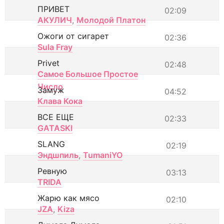
ПРИВЕТ
02:09
АКУЛИЧ
,
Молодой Платон
Ожоги от сигарет
02:36
Sula Fray
Privet
02:48
Самое Большое Простое
Число
Замуж
04:52
Клава Кока
ВСЕ ЕЩЕ
02:33
GATASKI
SLANG
02:19
Эндшпиль
,
TumaniYO
Ревную
03:13
TRIDA
Жарю как мясо
02:10
JZA
,
Kiza