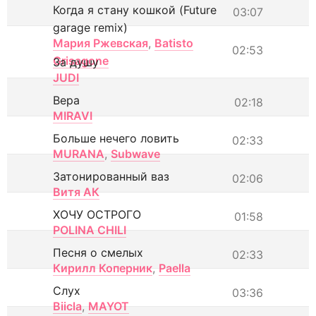
Когда я стану кошкой (Future
03:07
garage remix)
Мария Ржевская
,
Batisto
02:53
Grisagone
За душу
JUDI
Вера
02:18
MIRAVI
Больше нечего ловить
02:33
MURANA
,
Subwave
Затонированный ваз
02:06
Витя АК
ХОЧУ ОСТРОГО
01:58
POLINA CHILI
Песня о смелых
02:33
Кирилл Коперник
,
Paella
Слух
03:36
Biicla
,
MAYOT