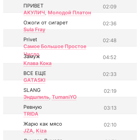
ПРИВЕТ
02:09
АКУЛИЧ
,
Молодой Платон
Ожоги от сигарет
02:36
Sula Fray
Privet
02:48
Самое Большое Простое
Число
Замуж
04:52
Клава Кока
ВСЕ ЕЩЕ
02:33
GATASKI
SLANG
02:19
Эндшпиль
,
TumaniYO
Ревную
03:13
TRIDA
Жарю как мясо
02:10
JZA
,
Kiza