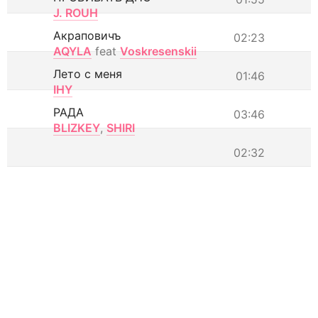
J. ROUH
Акраповичъ
02:23
AQYLA
feat
Voskresenskii
Лето с меня
01:46
IHY
РАДА
03:46
BLIZKEY
,
SHIRI
02:32