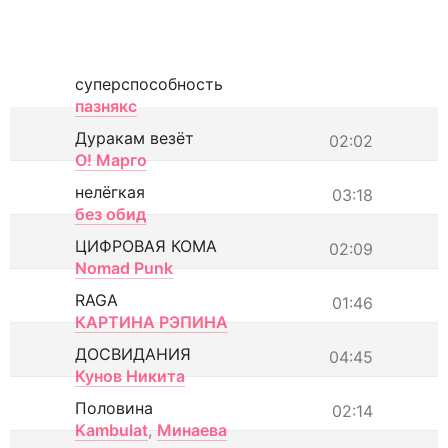
суперспособность
пазнякс
Дуракам везёт
02:02
О! Марго
нелёгкая
03:18
без обид
ЦИФРОВАЯ КОМА
02:09
Nomad Punk
RAGA
01:46
КАРТИНА РЭПИНА
ДОСВИДАНИЯ
04:45
Кунов Никита
Половина
02:14
Kambulat
,
Минаева