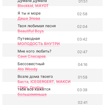
Думала Думала
01:51
Blockkid
,
MAYOT
Я ты и море
02:58
Даша Эпова
Твоя любимая песня
02:04
Beautiful Boys
Путеводная
03:42
МОЛОДОСТЬ ВНУТРИ
Мне кого любить?
02:47
Сеня Слесарев
Бессовестный
04:16
Ato Woody
Возле дома твоего
01:58
Баста
,
ICEGERGERT
,
МАКСИ
ГРИН
,
Onative
тебе все кажется
03:38
большеменьше
02:41