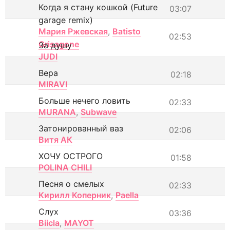
Когда я стану кошкой (Future
03:07
garage remix)
Мария Ржевская
,
Batisto
02:53
Grisagone
За душу
JUDI
Вера
02:18
MIRAVI
Больше нечего ловить
02:33
MURANA
,
Subwave
Затонированный ваз
02:06
Витя АК
ХОЧУ ОСТРОГО
01:58
POLINA CHILI
Песня о смелых
02:33
Кирилл Коперник
,
Paella
Слух
03:36
Biicla
,
MAYOT