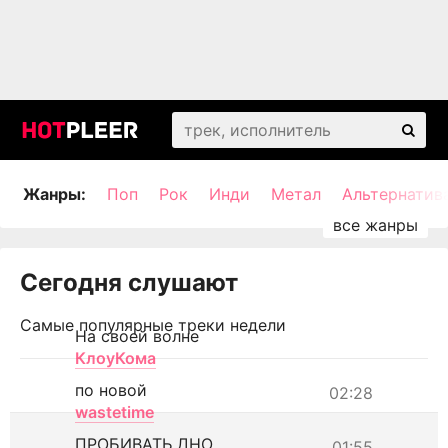
Жанры:
Поп
Рок
Инди
Метал
Альтернатив
Сегодня слушают
Самые популярные треки недели
На своей волне
КлоуКома
по новой
02:28
wastetime
ПРОБИВАТЬ ДНО
01:55