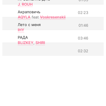
J. ROUH
Акраповичъ
02:23
AQYLA
feat
Voskresenskii
Лето с меня
01:46
IHY
РАДА
03:46
BLIZKEY
,
SHIRI
02:32