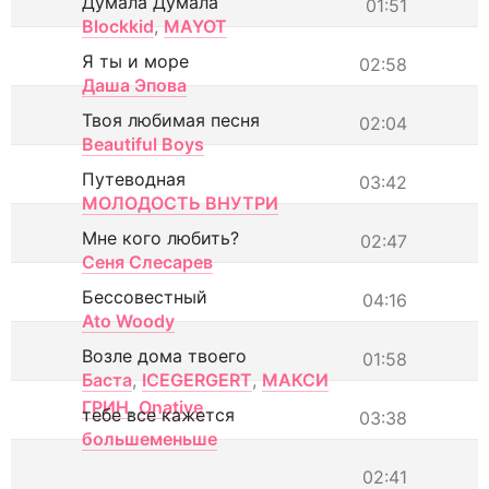
Думала Думала
01:51
Blockkid
,
MAYOT
Я ты и море
02:58
Даша Эпова
Твоя любимая песня
02:04
Beautiful Boys
Путеводная
03:42
МОЛОДОСТЬ ВНУТРИ
Мне кого любить?
02:47
Сеня Слесарев
Бессовестный
04:16
Ato Woody
Возле дома твоего
01:58
Баста
,
ICEGERGERT
,
МАКСИ
ГРИН
,
Onative
тебе все кажется
03:38
большеменьше
02:41