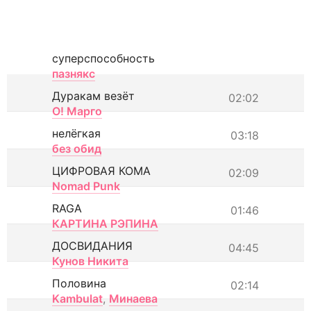
суперспособность
пазнякс
Дуракам везёт
02:02
О! Марго
нелёгкая
03:18
без обид
ЦИФРОВАЯ КОМА
02:09
Nomad Punk
RAGA
01:46
КАРТИНА РЭПИНА
ДОСВИДАНИЯ
04:45
Кунов Никита
Половина
02:14
Kambulat
,
Минаева