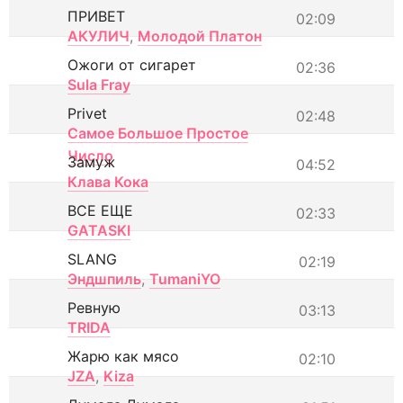
ПРИВЕТ
02:09
АКУЛИЧ
,
Молодой Платон
Ожоги от сигарет
02:36
Sula Fray
Privet
02:48
Самое Большое Простое
Число
Замуж
04:52
Клава Кока
ВСЕ ЕЩЕ
02:33
GATASKI
SLANG
02:19
Эндшпиль
,
TumaniYO
Ревную
03:13
TRIDA
Жарю как мясо
02:10
JZA
,
Kiza