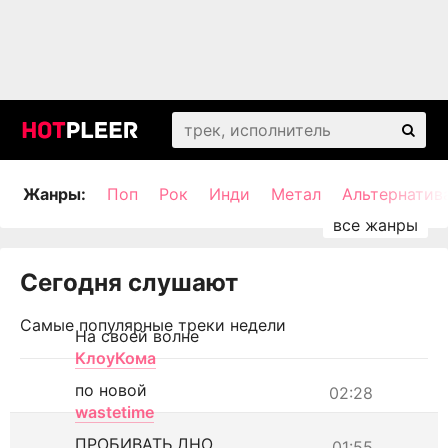
Жанры:
Поп
Рок
Инди
Метал
Альтернатив
Сегодня слушают
Самые популярные треки недели
На своей волне
КлоуКома
по новой
02:28
wastetime
ПРОБИВАТЬ ДНО
01:55