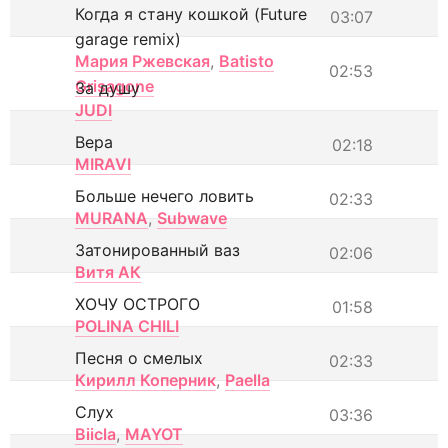
Когда я стану кошкой (Future
03:07
garage remix)
Мария Ржевская
,
Batisto
02:53
Grisagone
За душу
JUDI
Вера
02:18
MIRAVI
Больше нечего ловить
02:33
MURANA
,
Subwave
Затонированный ваз
02:06
Витя АК
ХОЧУ ОСТРОГО
01:58
POLINA CHILI
Песня о смелых
02:33
Кирилл Коперник
,
Paella
Слух
03:36
Biicla
,
MAYOT