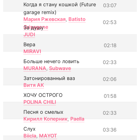
Когда я стану кошкой (Future
03:07
garage remix)
Мария Ржевская
,
Batisto
02:53
Grisagone
За душу
JUDI
Вера
02:18
MIRAVI
Больше нечего ловить
02:33
MURANA
,
Subwave
Затонированный ваз
02:06
Витя АК
ХОЧУ ОСТРОГО
01:58
POLINA CHILI
Песня о смелых
02:33
Кирилл Коперник
,
Paella
Слух
03:36
Biicla
,
MAYOT