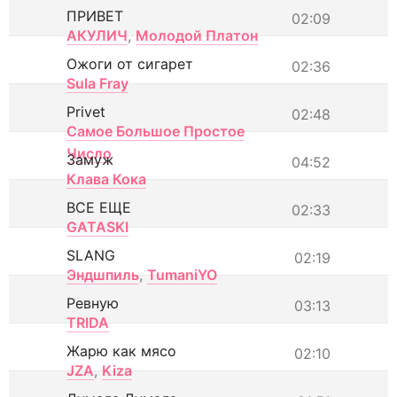
ПРИВЕТ
02:09
АКУЛИЧ
,
Молодой Платон
Ожоги от сигарет
02:36
Sula Fray
Privet
02:48
Самое Большое Простое
Число
Замуж
04:52
Клава Кока
ВСЕ ЕЩЕ
02:33
GATASKI
SLANG
02:19
Эндшпиль
,
TumaniYO
Ревную
03:13
TRIDA
Жарю как мясо
02:10
JZA
,
Kiza