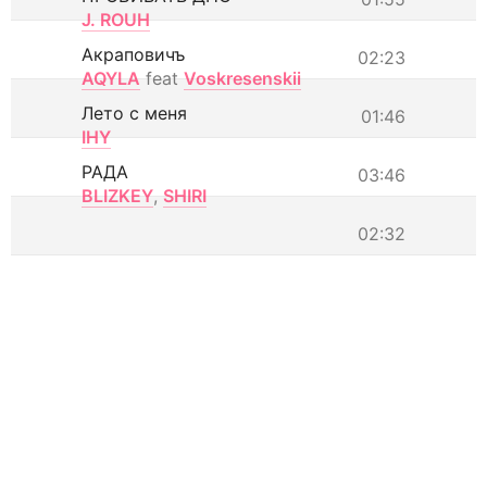
J. ROUH
Акраповичъ
02:23
AQYLA
feat
Voskresenskii
Лето с меня
01:46
IHY
РАДА
03:46
BLIZKEY
,
SHIRI
02:32