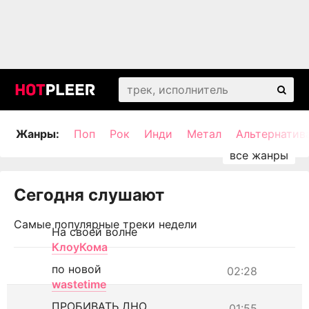
Жанры:
Поп
Рок
Инди
Метал
Альтернатив
Сегодня слушают
Самые популярные треки недели
На своей волне
КлоуКома
по новой
02:28
wastetime
ПРОБИВАТЬ ДНО
01:55