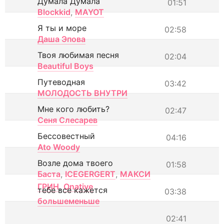
Думала Думала
01:51
Blockkid
,
MAYOT
Я ты и море
02:58
Даша Эпова
Твоя любимая песня
02:04
Beautiful Boys
Путеводная
03:42
МОЛОДОСТЬ ВНУТРИ
Мне кого любить?
02:47
Сеня Слесарев
Бессовестный
04:16
Ato Woody
Возле дома твоего
01:58
Баста
,
ICEGERGERT
,
МАКСИ
ГРИН
,
Onative
тебе все кажется
03:38
большеменьше
02:41