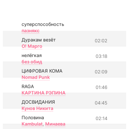
суперспособность
пазнякс
Дуракам везёт
02:02
О! Марго
нелёгкая
03:18
без обид
ЦИФРОВАЯ КОМА
02:09
Nomad Punk
RAGA
01:46
КАРТИНА РЭПИНА
ДОСВИДАНИЯ
04:45
Кунов Никита
Половина
02:14
Kambulat
,
Минаева