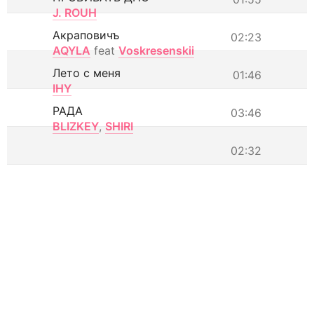
J. ROUH
Акраповичъ
02:23
AQYLA
feat
Voskresenskii
Лето с меня
01:46
IHY
РАДА
03:46
BLIZKEY
,
SHIRI
02:32