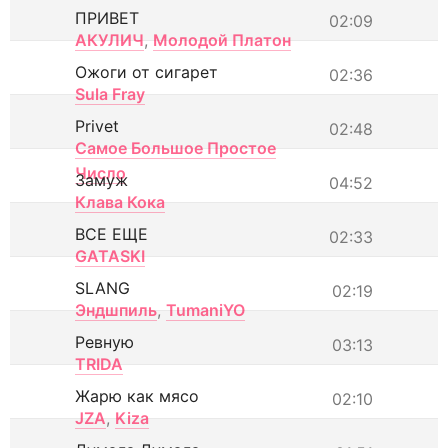
ПРИВЕТ
02:09
АКУЛИЧ
,
Молодой Платон
Ожоги от сигарет
02:36
Sula Fray
Privet
02:48
Самое Большое Простое
Число
Замуж
04:52
Клава Кока
ВСЕ ЕЩЕ
02:33
GATASKI
SLANG
02:19
Эндшпиль
,
TumaniYO
Ревную
03:13
TRIDA
Жарю как мясо
02:10
JZA
,
Kiza