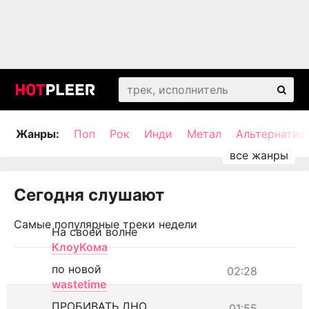
Жанры:
Поп
Рок
Инди
Метал
Альтернатив
Сегодня слушают
Самые популярные треки недели
На своей волне
КлоуКома
по новой
02:28
wastetime
ПРОБИВАТЬ ДНО
01:55