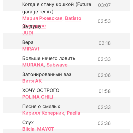
Когда я стану кошкой (Future
03:07
garage remix)
Мария Ржевская
,
Batisto
02:53
Grisagone
За душу
JUDI
Вера
02:18
MIRAVI
Больше нечего ловить
02:33
MURANA
,
Subwave
Затонированный ваз
02:06
Витя АК
ХОЧУ ОСТРОГО
01:58
POLINA CHILI
Песня о смелых
02:33
Кирилл Коперник
,
Paella
Слух
03:36
Biicla
,
MAYOT