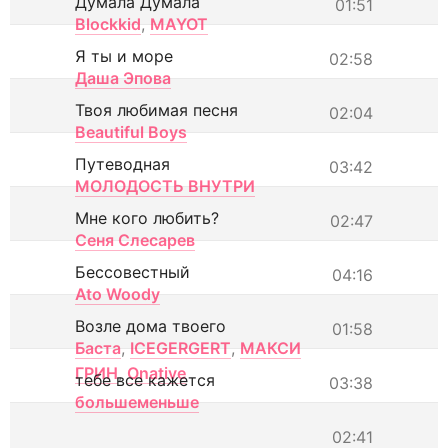
Думала Думала
01:51
Blockkid
,
MAYOT
Я ты и море
02:58
Даша Эпова
Твоя любимая песня
02:04
Beautiful Boys
Путеводная
03:42
МОЛОДОСТЬ ВНУТРИ
Мне кого любить?
02:47
Сеня Слесарев
Бессовестный
04:16
Ato Woody
Возле дома твоего
01:58
Баста
,
ICEGERGERT
,
МАКСИ
ГРИН
,
Onative
тебе все кажется
03:38
большеменьше
02:41