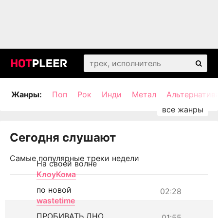
Жанры:
Поп
Рок
Инди
Метал
Альтернатив
Сегодня слушают
Самые популярные треки недели
На своей волне
КлоуКома
по новой
02:28
wastetime
ПРОБИВАТЬ ДНО
01:55