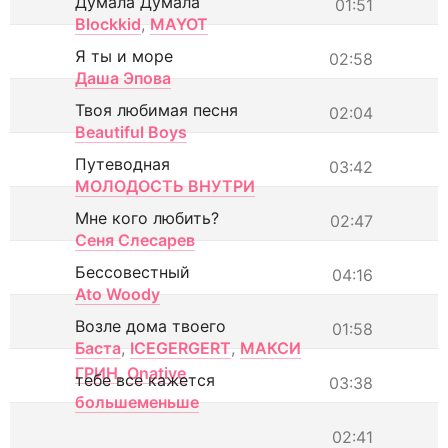
Думала Думала
01:51
Blockkid
,
MAYOT
Я ты и море
02:58
Даша Эпова
Твоя любимая песня
02:04
Beautiful Boys
Путеводная
03:42
МОЛОДОСТЬ ВНУТРИ
Мне кого любить?
02:47
Сеня Слесарев
Бессовестный
04:16
Ato Woody
Возле дома твоего
01:58
Баста
,
ICEGERGERT
,
МАКСИ
ГРИН
,
Onative
тебе все кажется
03:38
большеменьше
02:41