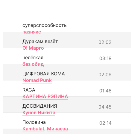
суперспособность
пазнякс
Дуракам везёт
02:02
О! Марго
нелёгкая
03:18
без обид
ЦИФРОВАЯ КОМА
02:09
Nomad Punk
RAGA
01:46
КАРТИНА РЭПИНА
ДОСВИДАНИЯ
04:45
Кунов Никита
Половина
02:14
Kambulat
,
Минаева