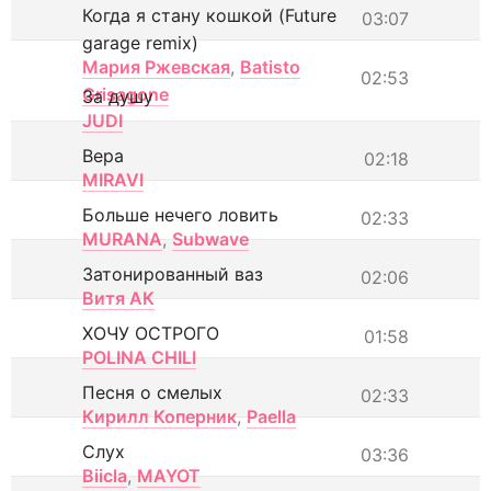
Когда я стану кошкой (Future
03:07
garage remix)
Мария Ржевская
,
Batisto
02:53
Grisagone
За душу
JUDI
Вера
02:18
MIRAVI
Больше нечего ловить
02:33
MURANA
,
Subwave
Затонированный ваз
02:06
Витя АК
ХОЧУ ОСТРОГО
01:58
POLINA CHILI
Песня о смелых
02:33
Кирилл Коперник
,
Paella
Слух
03:36
Biicla
,
MAYOT