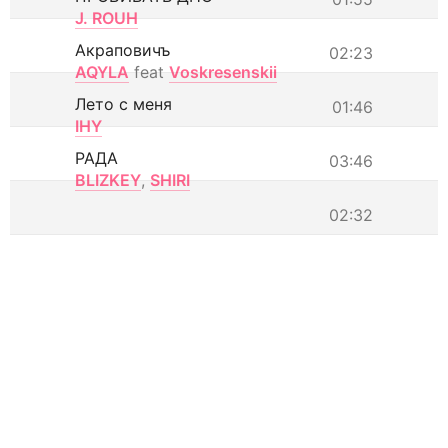
J. ROUH
Акраповичъ
02:23
AQYLA
feat
Voskresenskii
Лето с меня
01:46
IHY
РАДА
03:46
BLIZKEY
,
SHIRI
02:32