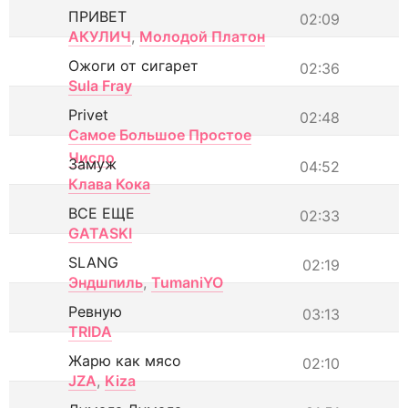
ПРИВЕТ
02:09
АКУЛИЧ
,
Молодой Платон
Ожоги от сигарет
02:36
Sula Fray
Privet
02:48
Самое Большое Простое
Число
Замуж
04:52
Клава Кока
ВСЕ ЕЩЕ
02:33
GATASKI
SLANG
02:19
Эндшпиль
,
TumaniYO
Ревную
03:13
TRIDA
Жарю как мясо
02:10
JZA
,
Kiza