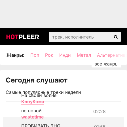
Жанры:
Поп
Рок
Инди
Метал
Альтернатив
Сегодня слушают
Самые популярные треки недели
На своей волне
КлоуКома
по новой
02:28
wastetime
ПРОБИВАТЬ ДНО
01:55