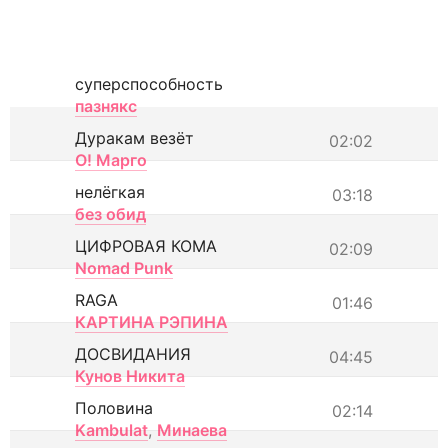
суперспособность
пазнякс
Дуракам везёт
02:02
О! Марго
нелёгкая
03:18
без обид
ЦИФРОВАЯ КОМА
02:09
Nomad Punk
RAGA
01:46
КАРТИНА РЭПИНА
ДОСВИДАНИЯ
04:45
Кунов Никита
Половина
02:14
Kambulat
,
Минаева