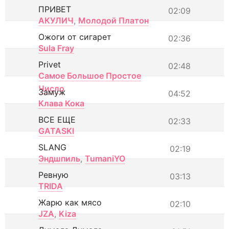
ПРИВЕТ
02:09
АКУЛИЧ
,
Молодой Платон
Ожоги от сигарет
02:36
Sula Fray
Privet
02:48
Самое Большое Простое
Число
Замуж
04:52
Клава Кока
ВСЕ ЕЩЕ
02:33
GATASKI
SLANG
02:19
Эндшпиль
,
TumaniYO
Ревную
03:13
TRIDA
Жарю как мясо
02:10
JZA
,
Kiza