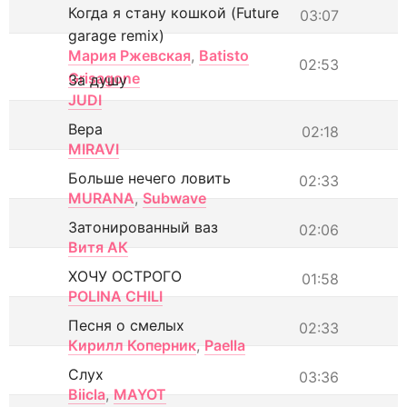
Когда я стану кошкой (Future
03:07
garage remix)
Мария Ржевская
,
Batisto
02:53
Grisagone
За душу
JUDI
Вера
02:18
MIRAVI
Больше нечего ловить
02:33
MURANA
,
Subwave
Затонированный ваз
02:06
Витя АК
ХОЧУ ОСТРОГО
01:58
POLINA CHILI
Песня о смелых
02:33
Кирилл Коперник
,
Paella
Слух
03:36
Biicla
,
MAYOT