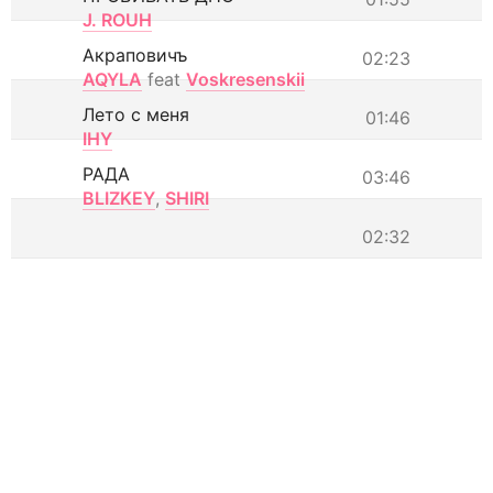
J. ROUH
Акраповичъ
02:23
AQYLA
feat
Voskresenskii
Лето с меня
01:46
IHY
РАДА
03:46
BLIZKEY
,
SHIRI
02:32