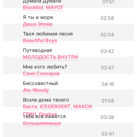
Думала Думала
01:51
Blockkid
,
MAYOT
Я ты и море
02:58
Даша Эпова
Твоя любимая песня
02:04
Beautiful Boys
Путеводная
03:42
МОЛОДОСТЬ ВНУТРИ
Мне кого любить?
02:47
Сеня Слесарев
Бессовестный
04:16
Ato Woody
Возле дома твоего
01:58
Баста
,
ICEGERGERT
,
МАКСИ
ГРИН
,
Onative
тебе все кажется
03:38
большеменьше
02:41