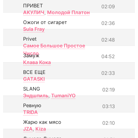
ПРИВЕТ
02:09
АКУЛИЧ
,
Молодой Платон
Ожоги от сигарет
02:36
Sula Fray
Privet
02:48
Самое Большое Простое
Число
Замуж
04:52
Клава Кока
ВСЕ ЕЩЕ
02:33
GATASKI
SLANG
02:19
Эндшпиль
,
TumaniYO
Ревную
03:13
TRIDA
Жарю как мясо
02:10
JZA
,
Kiza