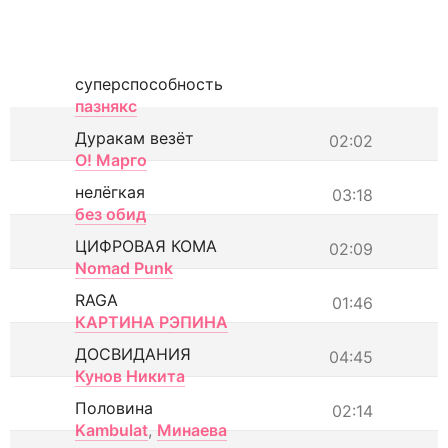
суперспособность
пазнякс
Дуракам везёт
02:02
О! Марго
нелёгкая
03:18
без обид
ЦИФРОВАЯ КОМА
02:09
Nomad Punk
RAGA
01:46
КАРТИНА РЭПИНА
ДОСВИДАНИЯ
04:45
Кунов Никита
Половина
02:14
Kambulat
,
Минаева