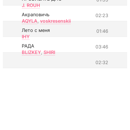
J. ROUH
Акраповичъ
02:23
AQYLA
,
voskresenskii
Лето с меня
01:46
IHY
РАДА
03:46
BLIZKEY
,
SHIRI
02:32