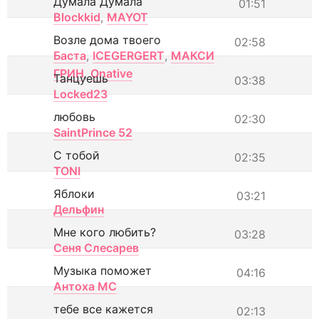
Думала Думала
01:51
Blockkid
,
MAYOT
Возле дома твоего
02:58
Баста
,
ICEGERGERT
,
МАКСИ
ГРИН
,
Onative
Танцуешь
03:38
Locked23
любовь
02:30
SaintPrince 52
С тобой
02:35
TONI
Яблоки
03:21
Дельфин
Мне кого любить?
03:28
Сеня Слесарев
Музыка поможет
04:16
Антоха МС
тебе все кажется
02:13