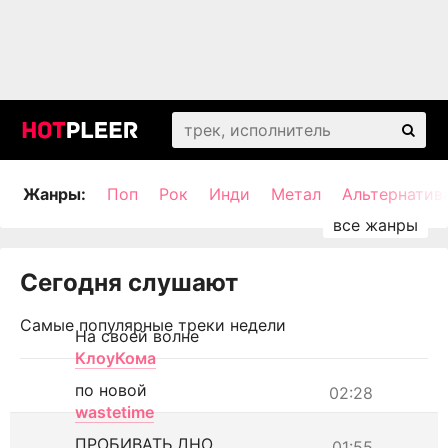
Жанры:
Поп
Рок
Инди
Метал
Альтернатив
Сегодня слушают
Самые популярные треки недели
На своей волне
КлоуКома
по новой
02:28
wastetime
ПРОБИВАТЬ ДНО
01:55