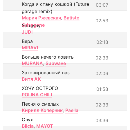
Когда я стану кошкой (Future
03:07
garage remix)
Мария Ржевская
,
Batisto
02:53
Grisagone
За душу
JUDI
Вера
02:18
MIRAVI
Больше нечего ловить
02:33
MURANA
,
Subwave
Затонированный ваз
02:06
Витя АК
ХОЧУ ОСТРОГО
01:58
POLINA CHILI
Песня о смелых
02:33
Кирилл Коперник
,
Paella
Слух
03:36
Biicla
,
MAYOT