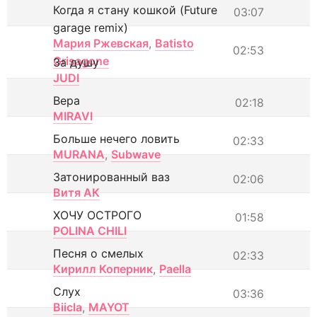
Когда я стану кошкой (Future
03:07
garage remix)
Мария Ржевская
,
Batisto
02:53
Grisagone
За душу
JUDI
Вера
02:18
MIRAVI
Больше нечего ловить
02:33
MURANA
,
Subwave
Затонированный ваз
02:06
Витя АК
ХОЧУ ОСТРОГО
01:58
POLINA CHILI
Песня о смелых
02:33
Кирилл Коперник
,
Paella
Слух
03:36
Biicla
,
MAYOT