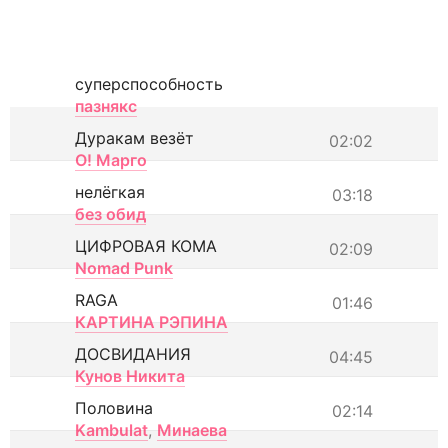
суперспособность
пазнякс
Дуракам везёт
02:02
О! Марго
нелёгкая
03:18
без обид
ЦИФРОВАЯ КОМА
02:09
Nomad Punk
RAGA
01:46
КАРТИНА РЭПИНА
ДОСВИДАНИЯ
04:45
Кунов Никита
Половина
02:14
Kambulat
,
Минаева