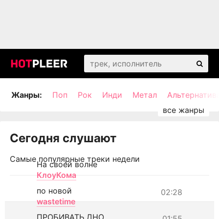
Жанры:
Поп
Рок
Инди
Метал
Альтернатив
Сегодня слушают
Самые популярные треки недели
На своей волне
КлоуКома
по новой
02:28
wastetime
ПРОБИВАТЬ ДНО
01:55