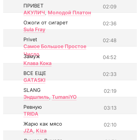
ПРИВЕТ
02:09
АКУЛИЧ
,
Молодой Платон
Ожоги от сигарет
02:36
Sula Fray
Privet
02:48
Самое Большое Простое
Число
Замуж
04:52
Клава Кока
ВСЕ ЕЩЕ
02:33
GATASKI
SLANG
02:19
Эндшпиль
,
TumaniYO
Ревную
03:13
TRIDA
Жарю как мясо
02:10
JZA
,
Kiza