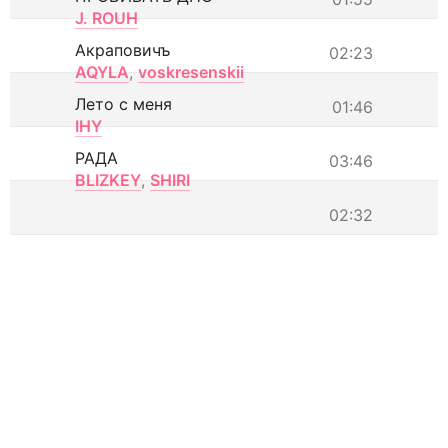
J. ROUH
Акраповичъ
02:23
AQYLA
,
voskresenskii
Лето с меня
01:46
IHY
РАДА
03:46
BLIZKEY
,
SHIRI
02:32