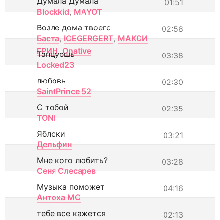
Думала Думала
01:51
Blockkid
,
MAYOT
Возле дома твоего
02:58
Баста
,
ICEGERGERT
,
МАКСИ
ГРИН
,
Onative
Танцуешь
03:38
Locked23
любовь
02:30
SaintPrince 52
С тобой
02:35
TONI
Яблоки
03:21
Дельфин
Мне кого любить?
03:28
Сеня Слесарев
Музыка поможет
04:16
Антоха МС
тебе все кажется
02:13