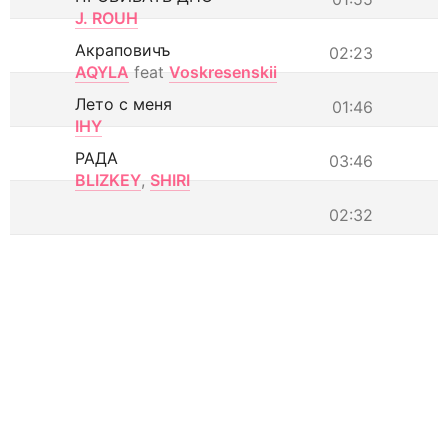
J. ROUH
Акраповичъ
02:23
AQYLA
feat
Voskresenskii
Лето с меня
01:46
IHY
РАДА
03:46
BLIZKEY
,
SHIRI
02:32