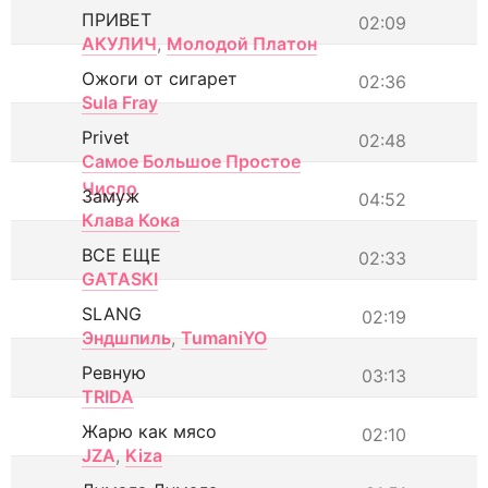
ПРИВЕТ
02:09
АКУЛИЧ
,
Молодой Платон
Ожоги от сигарет
02:36
Sula Fray
Privet
02:48
Самое Большое Простое
Число
Замуж
04:52
Клава Кока
ВСЕ ЕЩЕ
02:33
GATASKI
SLANG
02:19
Эндшпиль
,
TumaniYO
Ревную
03:13
TRIDA
Жарю как мясо
02:10
JZA
,
Kiza