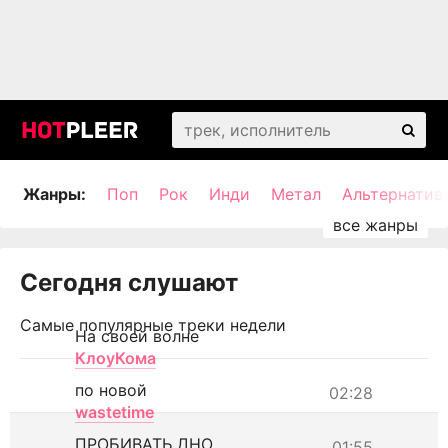
Жанры:
Поп
Рок
Инди
Метал
Альтернатив
Сегодня слушают
Самые популярные треки недели
На своей волне
КлоуКома
по новой
02:28
wastetime
ПРОБИВАТЬ ДНО
01:55