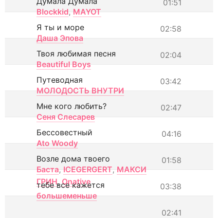
Думала Думала
01:51
Blockkid
,
MAYOT
Я ты и море
02:58
Даша Эпова
Твоя любимая песня
02:04
Beautiful Boys
Путеводная
03:42
МОЛОДОСТЬ ВНУТРИ
Мне кого любить?
02:47
Сеня Слесарев
Бессовестный
04:16
Ato Woody
Возле дома твоего
01:58
Баста
,
ICEGERGERT
,
МАКСИ
ГРИН
,
Onative
тебе все кажется
03:38
большеменьше
02:41