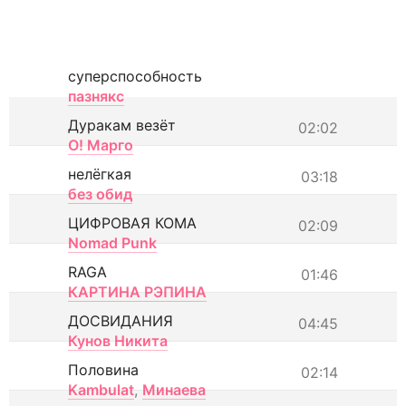
суперспособность
пазнякс
Дуракам везёт
02:02
О! Марго
нелёгкая
03:18
без обид
ЦИФРОВАЯ КОМА
02:09
Nomad Punk
RAGA
01:46
КАРТИНА РЭПИНА
ДОСВИДАНИЯ
04:45
Кунов Никита
Половина
02:14
Kambulat
,
Минаева