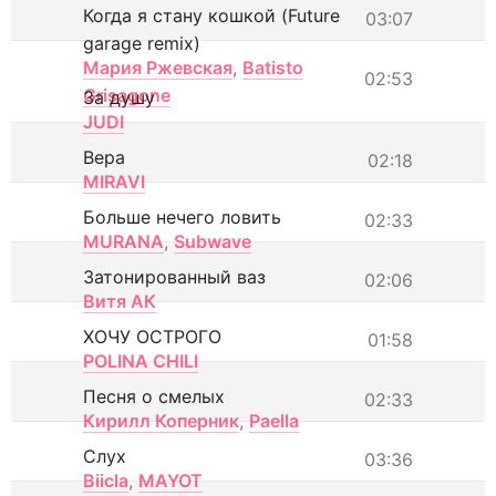
Когда я стану кошкой (Future
03:07
garage remix)
Мария Ржевская
,
Batisto
02:53
Grisagone
За душу
JUDI
Вера
02:18
MIRAVI
Больше нечего ловить
02:33
MURANA
,
Subwave
Затонированный ваз
02:06
Витя АК
ХОЧУ ОСТРОГО
01:58
POLINA CHILI
Песня о смелых
02:33
Кирилл Коперник
,
Paella
Слух
03:36
Biicla
,
MAYOT