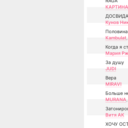
RAGA
КАРТИНА
ДОСВИД
Кунов Ни
Половина
Kambulat
,
Когда я с
Мария Рж
За душу
JUDI
Вера
MIRAVI
Больше н
MURANA
,
Затониро
Витя АК
ХОЧУ ОС