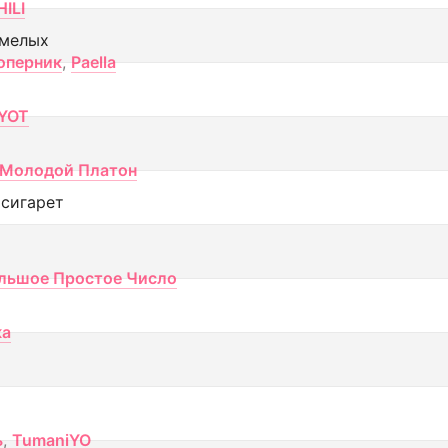
ILI
смелых
оперник
,
Paella
YOT
Молодой Платон
 сигарет
льшое Простое Число
ка
ь
,
TumaniYO