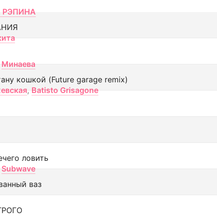
 РЭПИНА
АНИЯ
кита
Минаева
тану кошкой (Future garage remix)
евская
,
Batisto Grisagone
ечего ловить
Subwave
ванный ваз
ТРОГО