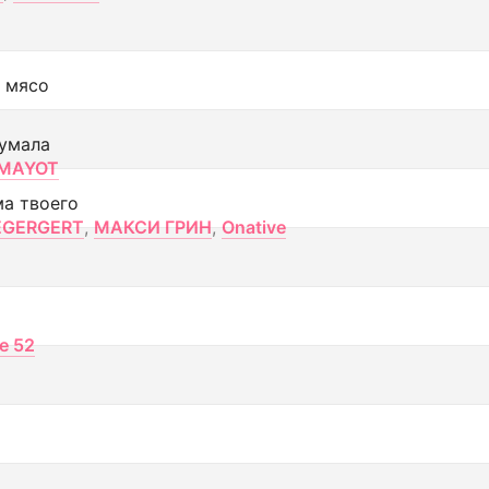
 мясо
умала
MAYOT
ма твоего
EGERGERT
,
МАКСИ ГРИН
,
Onative
ce 52