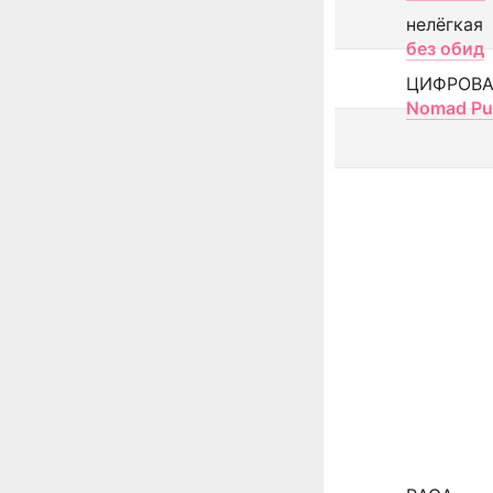
нелёгкая
без обид
ЦИФРОВА
Nomad Pu