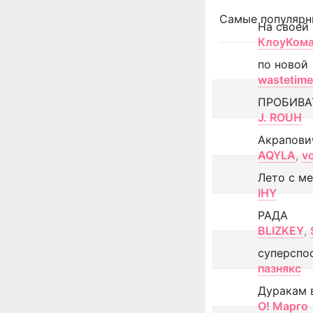
Самые популярн
На своей
КлоуКом
по новой
wastetime
ПРОБИВА
J. ROUH
Акрапови
AQYLA
,
v
Лето с м
IHY
РАДА
BLIZKEY
,
суперспо
пазнякс
Дуракам 
О! Марго