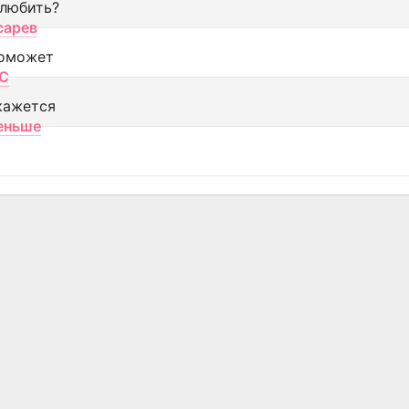
 любить?
сарев
оможет
МС
кажется
еньше