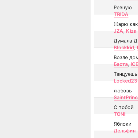
Ревную
TRIDA
Жарю как
JZA
,
Kiza
Думала Д
Blockkid
,
Возле до
Баста
,
IC
Танцуешь
Locked23
любовь
SaintPrin
С тобой
TONI
Яблоки
Дельфин