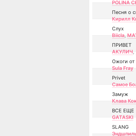
POLINA CH
Песня о 
Кирилл К
Слух
Biicla
,
MA
ПРИВЕТ
АКУЛИЧ
,
Ожоги от
Sula Fray
Privet
Самое Бо
Замуж
Клава Ко
ВСЕ ЕЩЕ
GATASKI
SLANG
Эндшпил