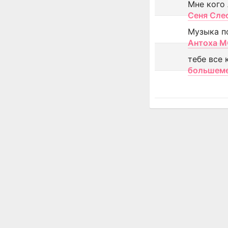
Мне кого
Сеня Сле
Музыка п
Антоха 
тебе все 
большем