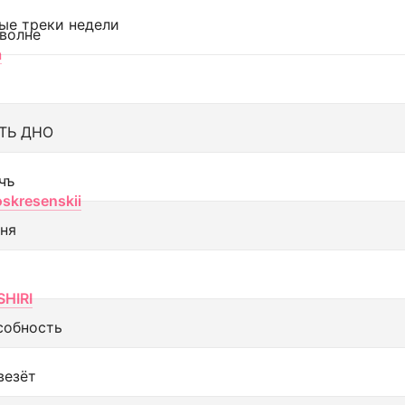
ые треки недели
 волне
а
ТЬ ДНО
чъ
oskresenskii
еня
SHIRI
собность
везёт