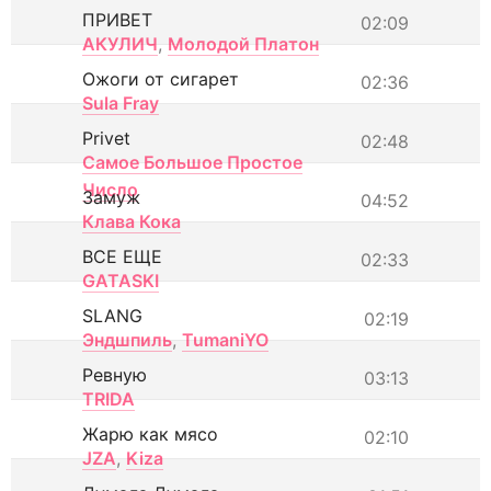
ПРИВЕТ
02:09
АКУЛИЧ
,
Молодой Платон
Ожоги от сигарет
02:36
Sula Fray
Privet
02:48
Самое Большое Простое
Число
Замуж
04:52
Клава Кока
ВСЕ ЕЩЕ
02:33
GATASKI
SLANG
02:19
Эндшпиль
,
TumaniYO
Ревную
03:13
TRIDA
Жарю как мясо
02:10
JZA
,
Kiza