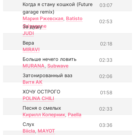
Когда я стану кошкой (Future
03:07
garage remix)
Мария Ржевская
,
Batisto
02:53
Grisagone
За душу
JUDI
Вера
02:18
MIRAVI
Больше нечего ловить
02:33
MURANA
,
Subwave
Затонированный ваз
02:06
Витя АК
ХОЧУ ОСТРОГО
01:58
POLINA CHILI
Песня о смелых
02:33
Кирилл Коперник
,
Paella
Слух
03:36
Biicla
,
MAYOT