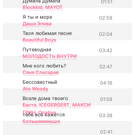
Думала Думала
01:51
Blockkid
,
MAYOT
Я ты и море
02:58
Даша Эпова
Твоя любимая песня
02:04
Beautiful Boys
Путеводная
03:42
МОЛОДОСТЬ ВНУТРИ
Мне кого любить?
02:47
Сеня Слесарев
Бессовестный
04:16
Ato Woody
Возле дома твоего
01:58
Баста
,
ICEGERGERT
,
МАКСИ
ГРИН
,
Onative
тебе все кажется
03:38
большеменьше
02:41