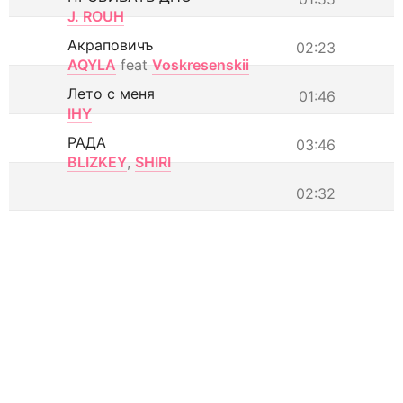
J. ROUH
Акраповичъ
02:23
AQYLA
feat
Voskresenskii
Лето с меня
01:46
IHY
РАДА
03:46
BLIZKEY
,
SHIRI
02:32