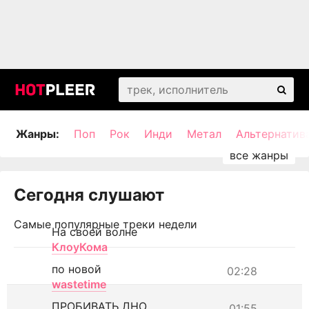
Жанры:
Поп
Рок
Инди
Метал
Альтернатив
Сегодня слушают
Самые популярные треки недели
На своей волне
КлоуКома
по новой
02:28
wastetime
ПРОБИВАТЬ ДНО
01:55