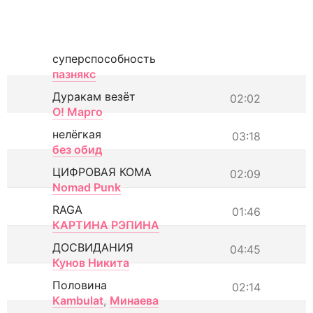
суперспособность
пазнякс
Дуракам везёт
02:02
О! Марго
нелёгкая
03:18
без обид
ЦИФРОВАЯ КОМА
02:09
Nomad Punk
RAGA
01:46
КАРТИНА РЭПИНА
ДОСВИДАНИЯ
04:45
Кунов Никита
Половина
02:14
Kambulat
,
Минаева