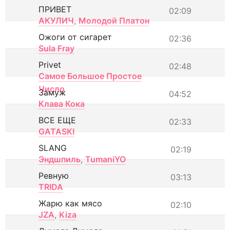
ПРИВЕТ
02:09
АКУЛИЧ
,
Молодой Платон
Ожоги от сигарет
02:36
Sula Fray
Privet
02:48
Самое Большое Простое
Число
Замуж
04:52
Клава Кока
ВСЕ ЕЩЕ
02:33
GATASKI
SLANG
02:19
Эндшпиль
,
TumaniYO
Ревную
03:13
TRIDA
Жарю как мясо
02:10
JZA
,
Kiza