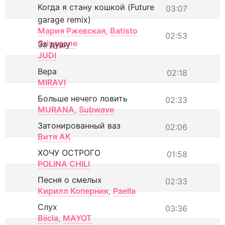
Когда я стану кошкой (Future
03:07
garage remix)
Мария Ржевская
,
Batisto
02:53
Grisagone
За душу
JUDI
Вера
02:18
MIRAVI
Больше нечего ловить
02:33
MURANA
,
Subwave
Затонированный ваз
02:06
Витя АК
ХОЧУ ОСТРОГО
01:58
POLINA CHILI
Песня о смелых
02:33
Кирилл Коперник
,
Paella
Слух
03:36
Biicla
,
MAYOT