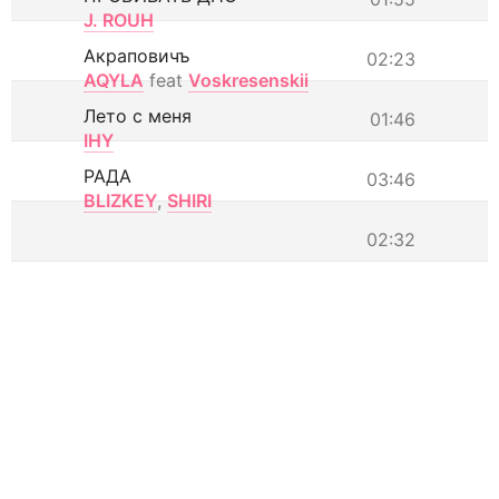
J. ROUH
Акраповичъ
02:23
AQYLA
feat
Voskresenskii
Лето с меня
01:46
IHY
РАДА
03:46
BLIZKEY
,
SHIRI
02:32