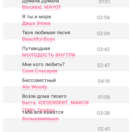
Думала Думала
01:51
Blockkid
,
MAYOT
Я ты и море
02:58
Даша Эпова
Твоя любимая песня
02:04
Beautiful Boys
Путеводная
03:42
МОЛОДОСТЬ ВНУТРИ
Мне кого любить?
02:47
Сеня Слесарев
Бессовестный
04:16
Ato Woody
Возле дома твоего
01:58
Баста
,
ICEGERGERT
,
МАКСИ
ГРИН
,
Onative
тебе все кажется
03:38
большеменьше
02:41