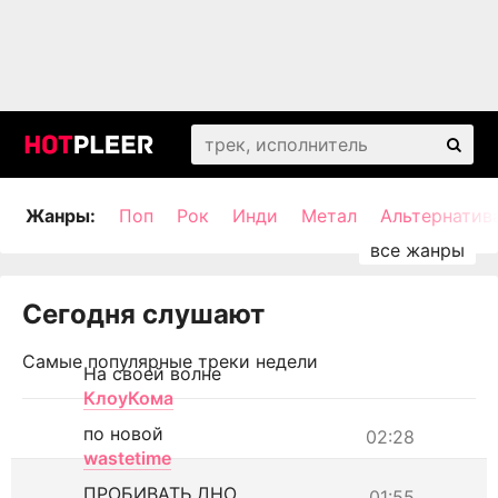
Жанры:
Поп
Рок
Инди
Метал
Альтернатив
Сегодня слушают
Самые популярные треки недели
На своей волне
КлоуКома
по новой
02:28
wastetime
ПРОБИВАТЬ ДНО
01:55