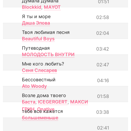
Думала Думала
01:51
Blockkid
,
MAYOT
Я ты и море
02:58
Даша Эпова
Твоя любимая песня
02:04
Beautiful Boys
Путеводная
03:42
МОЛОДОСТЬ ВНУТРИ
Мне кого любить?
02:47
Сеня Слесарев
Бессовестный
04:16
Ato Woody
Возле дома твоего
01:58
Баста
,
ICEGERGERT
,
МАКСИ
ГРИН
,
Onative
тебе все кажется
03:38
большеменьше
02:41