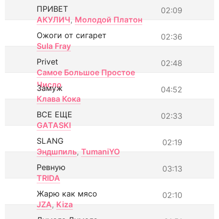
ПРИВЕТ
02:09
АКУЛИЧ
,
Молодой Платон
Ожоги от сигарет
02:36
Sula Fray
Privet
02:48
Самое Большое Простое
Число
Замуж
04:52
Клава Кока
ВСЕ ЕЩЕ
02:33
GATASKI
SLANG
02:19
Эндшпиль
,
TumaniYO
Ревную
03:13
TRIDA
Жарю как мясо
02:10
JZA
,
Kiza