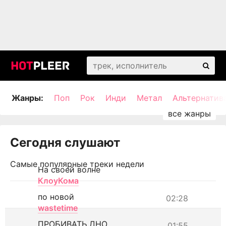
Жанры:
Поп
Рок
Инди
Метал
Альтернатив
Сегодня слушают
Самые популярные треки недели
На своей волне
КлоуКома
по новой
02:28
wastetime
ПРОБИВАТЬ ДНО
01:55