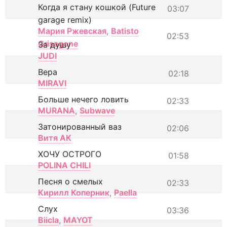
Когда я стану кошкой (Future
03:07
garage remix)
Мария Ржевская
,
Batisto
02:53
Grisagone
За душу
JUDI
Вера
02:18
MIRAVI
Больше нечего ловить
02:33
MURANA
,
Subwave
Затонированный ваз
02:06
Витя АК
ХОЧУ ОСТРОГО
01:58
POLINA CHILI
Песня о смелых
02:33
Кирилл Коперник
,
Paella
Слух
03:36
Biicla
,
MAYOT