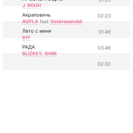
J. ROUH
Акраповичъ
02:23
AQYLA
feat
Voskresenskii
Лето с меня
01:46
IHY
РАДА
03:46
BLIZKEY
,
SHIRI
02:32