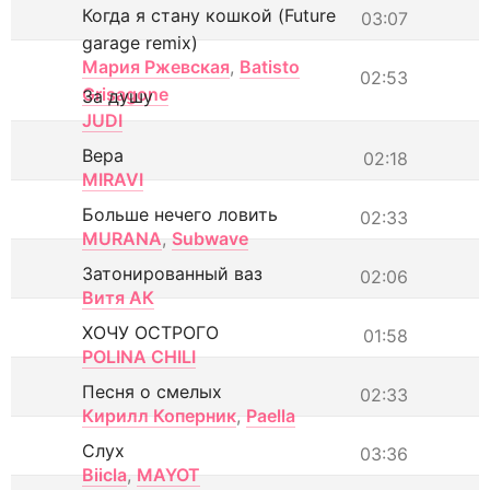
Когда я стану кошкой (Future
03:07
garage remix)
Мария Ржевская
,
Batisto
02:53
Grisagone
За душу
JUDI
Вера
02:18
MIRAVI
Больше нечего ловить
02:33
MURANA
,
Subwave
Затонированный ваз
02:06
Витя АК
ХОЧУ ОСТРОГО
01:58
POLINA CHILI
Песня о смелых
02:33
Кирилл Коперник
,
Paella
Слух
03:36
Biicla
,
MAYOT