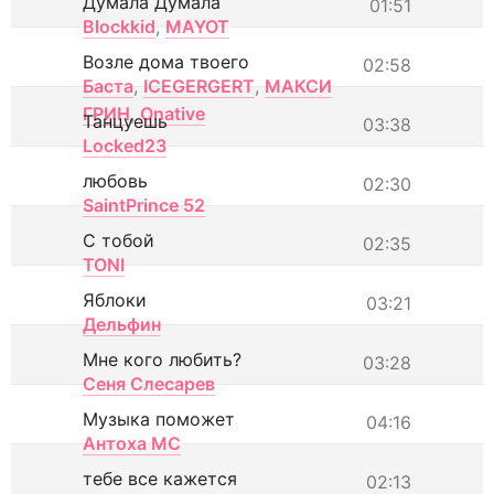
Думала Думала
01:51
Blockkid
,
MAYOT
Возле дома твоего
02:58
Баста
,
ICEGERGERT
,
МАКСИ
ГРИН
,
Onative
Танцуешь
03:38
Locked23
любовь
02:30
SaintPrince 52
С тобой
02:35
TONI
Яблоки
03:21
Дельфин
Мне кого любить?
03:28
Сеня Слесарев
Музыка поможет
04:16
Антоха МС
тебе все кажется
02:13