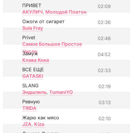
ПРИВЕТ
02:09
АКУЛИЧ
,
Молодой Платон
Ожоги от сигарет
02:36
Sula Fray
Privet
02:48
Самое Большое Простое
Число
Замуж
04:52
Клава Кока
ВСЕ ЕЩЕ
02:33
GATASKI
SLANG
02:19
Эндшпиль
,
TumaniYO
Ревную
03:13
TRIDA
Жарю как мясо
02:10
JZA
,
Kiza