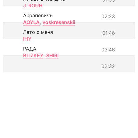
J. ROUH
Акраповичъ
02:23
AQYLA
,
voskresenskii
Лето с меня
01:46
IHY
РАДА
03:46
BLIZKEY
,
SHIRI
02:32