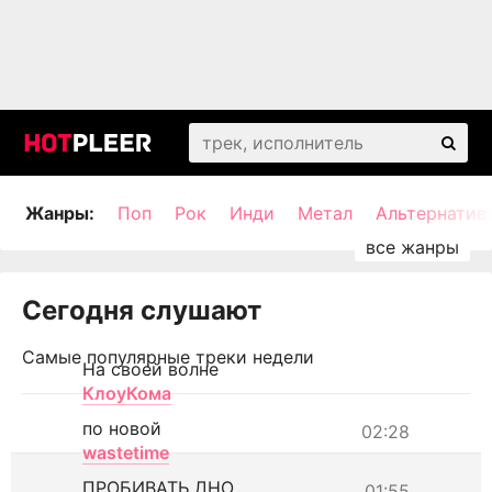
Жанры:
Поп
Рок
Инди
Метал
Альтернатив
Сегодня слушают
Самые популярные треки недели
На своей волне
КлоуКома
по новой
02:28
wastetime
ПРОБИВАТЬ ДНО
01:55