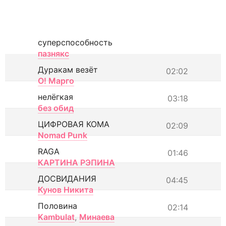
суперспособность
пазнякс
Дуракам везёт
02:02
О! Марго
нелёгкая
03:18
без обид
ЦИФРОВАЯ КОМА
02:09
Nomad Punk
RAGA
01:46
КАРТИНА РЭПИНА
ДОСВИДАНИЯ
04:45
Кунов Никита
Половина
02:14
Kambulat
,
Минаева