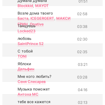
Думала Думала
01:51
Blockkid
,
MAYOT
Возле дома твоего
02:58
Баста
,
ICEGERGERT
,
МАКСИ
ГРИН
,
Onative
Танцуешь
03:38
Locked23
любовь
02:30
SaintPrince 52
С тобой
02:35
TONI
Яблоки
03:21
Дельфин
Мне кого любить?
03:28
Сеня Слесарев
Музыка поможет
04:16
Антоха МС
тебе все кажется
02:13