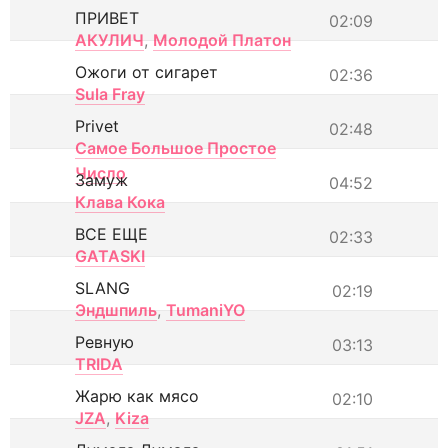
ПРИВЕТ
02:09
АКУЛИЧ
,
Молодой Платон
Ожоги от сигарет
02:36
Sula Fray
Privet
02:48
Самое Большое Простое
Число
Замуж
04:52
Клава Кока
ВСЕ ЕЩЕ
02:33
GATASKI
SLANG
02:19
Эндшпиль
,
TumaniYO
Ревную
03:13
TRIDA
Жарю как мясо
02:10
JZA
,
Kiza