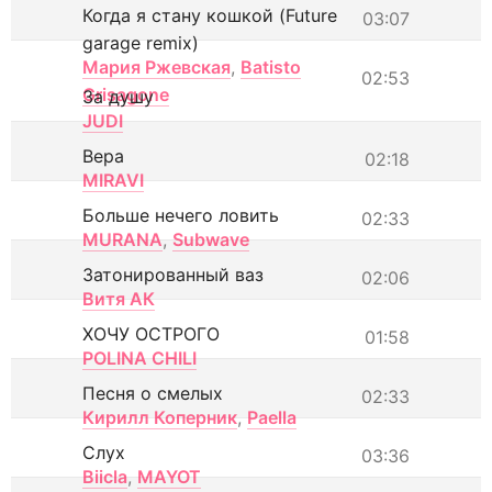
Когда я стану кошкой (Future
03:07
garage remix)
Мария Ржевская
,
Batisto
02:53
Grisagone
За душу
JUDI
Вера
02:18
MIRAVI
Больше нечего ловить
02:33
MURANA
,
Subwave
Затонированный ваз
02:06
Витя АК
ХОЧУ ОСТРОГО
01:58
POLINA CHILI
Песня о смелых
02:33
Кирилл Коперник
,
Paella
Слух
03:36
Biicla
,
MAYOT