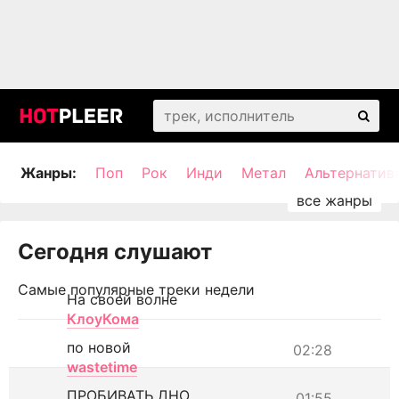
Жанры:
Поп
Рок
Инди
Метал
Альтернатив
Сегодня слушают
Самые популярные треки недели
На своей волне
КлоуКома
по новой
02:28
wastetime
ПРОБИВАТЬ ДНО
01:55