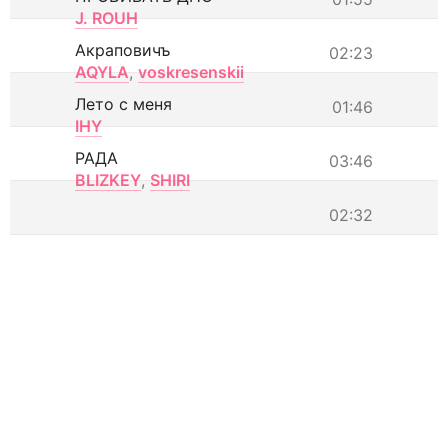
J. ROUH
Акраповичъ
02:23
AQYLA
,
voskresenskii
Лето с меня
01:46
IHY
РАДА
03:46
BLIZKEY
,
SHIRI
02:32