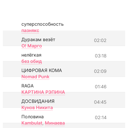
суперспособность
пазнякс
Дуракам везёт
02:02
О! Марго
нелёгкая
03:18
без обид
ЦИФРОВАЯ КОМА
02:09
Nomad Punk
RAGA
01:46
КАРТИНА РЭПИНА
ДОСВИДАНИЯ
04:45
Кунов Никита
Половина
02:14
Kambulat
,
Минаева