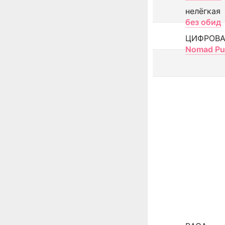
нелёгкая
без обид
ЦИФРОВА
Nomad Pu