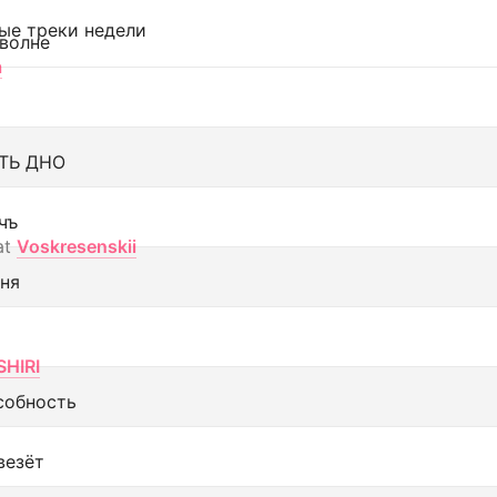
ые треки недели
 волне
а
ТЬ ДНО
чъ
at
Voskresenskii
еня
SHIRI
собность
везёт