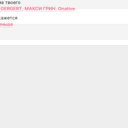
ма твоего
EGERGERT
,
МАКСИ ГРИН
,
Onative
кажется
еньше