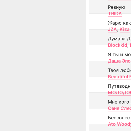
Ревную
TRIDA
Жарю как
JZA
,
Kiza
Думала Д
Blockkid
,
Я ты и м
Даша Эпо
Твоя люб
Beautiful
Путеводн
МОЛОДОС
Мне кого
Сеня Сле
Бессовес
Ato Wood