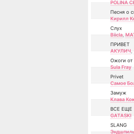
POLINA CH
Песня о 
Кирилл К
Слух
Biicla
,
MA
ПРИВЕТ
АКУЛИЧ
,
Ожоги от
Sula Fray
Privet
Самое Бо
Замуж
Клава Ко
ВСЕ ЕЩЕ
GATASKI
SLANG
Эндшпил