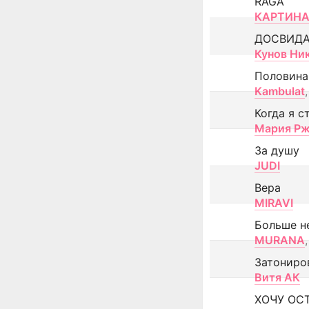
RAGA
КАРТИНА
ДОСВИД
Кунов Ни
Половина
Kambulat
,
Когда я с
Мария Рж
За душу
JUDI
Вера
MIRAVI
Больше н
MURANA
,
Затониро
Витя АК
ХОЧУ ОС