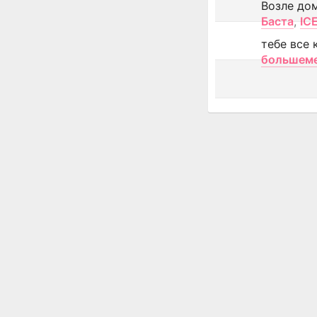
Возле до
Баста
,
IC
тебе все 
большем