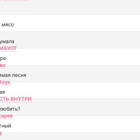
 мясо
умала
MAYOT
оре
ва
имая песня
 Boys
ая
ТЬ ВНУТРИ
 любить?
сарев
тный
y