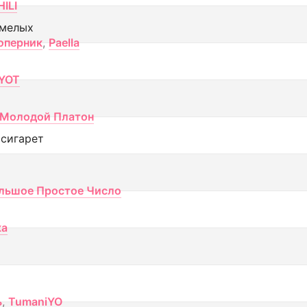
ILI
смелых
оперник
,
Paella
YOT
Молодой Платон
 сигарет
льшое Простое Число
ка
ь
,
TumaniYO