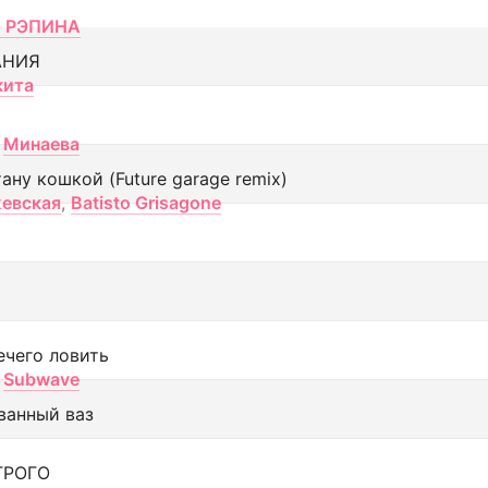
 РЭПИНА
АНИЯ
кита
Минаева
тану кошкой (Future garage remix)
евская
,
Batisto Grisagone
ечего ловить
Subwave
ванный ваз
ТРОГО