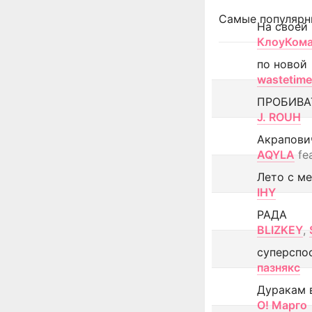
Самые популярн
На своей
КлоуКом
по новой
wastetime
ПРОБИВА
J. ROUH
Акрапови
AQYLA
fe
Лето с м
IHY
РАДА
BLIZKEY
,
суперспо
пазнякс
Дуракам 
О! Марго