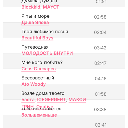
Думала Думала
01:51
Blockkid
,
MAYOT
Я ты и море
02:58
Даша Эпова
Твоя любимая песня
02:04
Beautiful Boys
Путеводная
03:42
МОЛОДОСТЬ ВНУТРИ
Мне кого любить?
02:47
Сеня Слесарев
Бессовестный
04:16
Ato Woody
Возле дома твоего
01:58
Баста
,
ICEGERGERT
,
МАКСИ
ГРИН
,
Onative
тебе все кажется
03:38
большеменьше
02:41