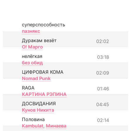
суперспособность
пазнякс
Дуракам везёт
02:02
О! Марго
нелёгкая
03:18
без обид
ЦИФРОВАЯ КОМА
02:09
Nomad Punk
RAGA
01:46
КАРТИНА РЭПИНА
ДОСВИДАНИЯ
04:45
Кунов Никита
Половина
02:14
Kambulat
,
Минаева