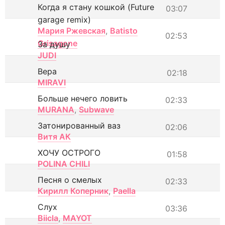
Когда я стану кошкой (Future
03:07
garage remix)
Мария Ржевская
,
Batisto
02:53
Grisagone
За душу
JUDI
Вера
02:18
MIRAVI
Больше нечего ловить
02:33
MURANA
,
Subwave
Затонированный ваз
02:06
Витя АК
ХОЧУ ОСТРОГО
01:58
POLINA CHILI
Песня о смелых
02:33
Кирилл Коперник
,
Paella
Слух
03:36
Biicla
,
MAYOT