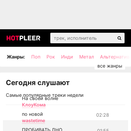
Жанры:
Поп
Рок
Инди
Метал
Альтернатив
Сегодня слушают
Самые популярные треки недели
На своей волне
КлоуКома
по новой
02:28
wastetime
ПРОБИВАТЬ ДНО
01:55