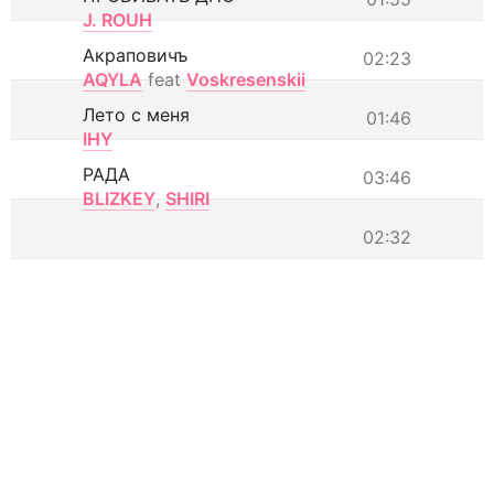
J. ROUH
Акраповичъ
02:23
AQYLA
feat
Voskresenskii
Лето с меня
01:46
IHY
РАДА
03:46
BLIZKEY
,
SHIRI
02:32