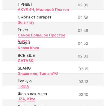
ПРИВЕТ
02:09
АКУЛИЧ
,
Молодой Платон
Ожоги от сигарет
02:36
Sula Fray
Privet
02:48
Самое Большое Простое
Число
Замуж
04:52
Клава Кока
ВСЕ ЕЩЕ
02:33
GATASKI
SLANG
02:19
Эндшпиль
,
TumaniYO
Ревную
03:13
TRIDA
Жарю как мясо
02:10
JZA
,
Kiza