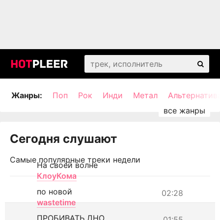
Жанры:
Поп
Рок
Инди
Метал
Альтернатив
Сегодня слушают
Самые популярные треки недели
На своей волне
КлоуКома
по новой
02:28
wastetime
ПРОБИВАТЬ ДНО
01:55