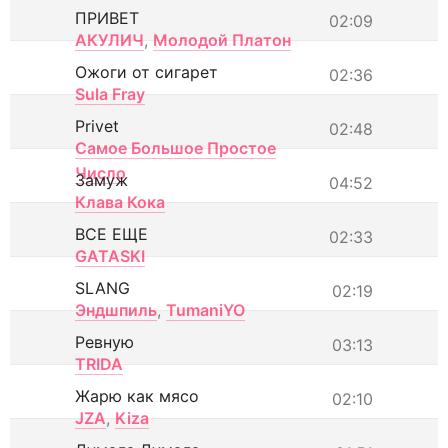
ПРИВЕТ
02:09
АКУЛИЧ
,
Молодой Платон
Ожоги от сигарет
02:36
Sula Fray
Privet
02:48
Самое Большое Простое
Число
Замуж
04:52
Клава Кока
ВСЕ ЕЩЕ
02:33
GATASKI
SLANG
02:19
Эндшпиль
,
TumaniYO
Ревную
03:13
TRIDA
Жарю как мясо
02:10
JZA
,
Kiza