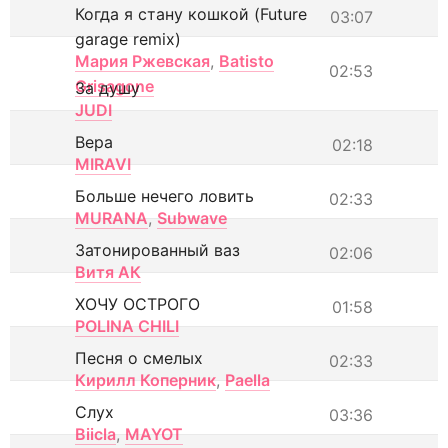
Когда я стану кошкой (Future
03:07
garage remix)
Мария Ржевская
,
Batisto
02:53
Grisagone
За душу
JUDI
Вера
02:18
MIRAVI
Больше нечего ловить
02:33
MURANA
,
Subwave
Затонированный ваз
02:06
Витя АК
ХОЧУ ОСТРОГО
01:58
POLINA CHILI
Песня о смелых
02:33
Кирилл Коперник
,
Paella
Слух
03:36
Biicla
,
MAYOT