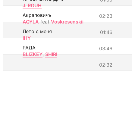
J. ROUH
Акраповичъ
02:23
AQYLA
feat
Voskresenskii
Лето с меня
01:46
IHY
РАДА
03:46
BLIZKEY
,
SHIRI
02:32