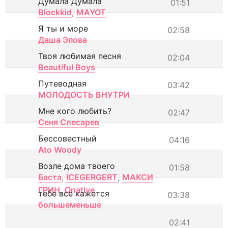
Думала Думала
01:51
Blockkid
,
MAYOT
Я ты и море
02:58
Даша Эпова
Твоя любимая песня
02:04
Beautiful Boys
Путеводная
03:42
МОЛОДОСТЬ ВНУТРИ
Мне кого любить?
02:47
Сеня Слесарев
Бессовестный
04:16
Ato Woody
Возле дома твоего
01:58
Баста
,
ICEGERGERT
,
МАКСИ
ГРИН
,
Onative
тебе все кажется
03:38
большеменьше
02:41