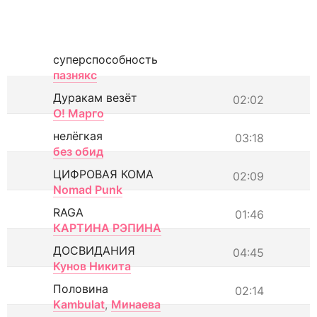
суперспособность
пазнякс
Дуракам везёт
02:02
О! Марго
нелёгкая
03:18
без обид
ЦИФРОВАЯ КОМА
02:09
Nomad Punk
RAGA
01:46
КАРТИНА РЭПИНА
ДОСВИДАНИЯ
04:45
Кунов Никита
Половина
02:14
Kambulat
,
Минаева