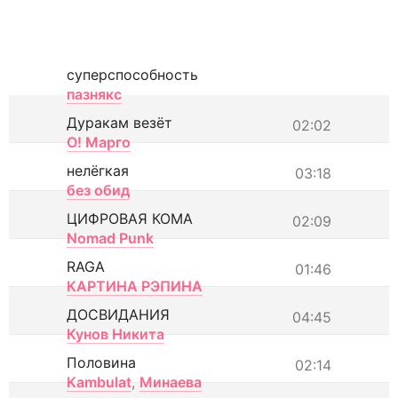
суперспособность
пазнякс
Дуракам везёт
02:02
О! Марго
нелёгкая
03:18
без обид
ЦИФРОВАЯ КОМА
02:09
Nomad Punk
RAGA
01:46
КАРТИНА РЭПИНА
ДОСВИДАНИЯ
04:45
Кунов Никита
Половина
02:14
Kambulat
,
Минаева