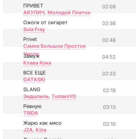
ПРИВЕТ
02:09
АКУЛИЧ
,
Молодой Платон
Ожоги от сигарет
02:36
Sula Fray
Privet
02:48
Самое Большое Простое
Число
Замуж
04:52
Клава Кока
ВСЕ ЕЩЕ
02:33
GATASKI
SLANG
02:19
Эндшпиль
,
TumaniYO
Ревную
03:13
TRIDA
Жарю как мясо
02:10
JZA
,
Kiza