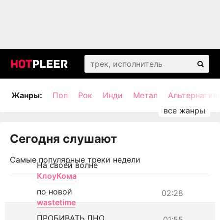
Жанры:
Поп
Рок
Инди
Метал
Альтернатив
Сегодня слушают
Самые популярные треки недели
На своей волне
КлоуКома
по новой
02:28
wastetime
ПРОБИВАТЬ ДНО
01:55