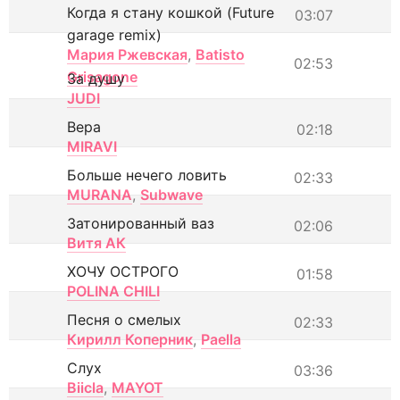
Когда я стану кошкой (Future
03:07
garage remix)
Мария Ржевская
,
Batisto
02:53
Grisagone
За душу
JUDI
Вера
02:18
MIRAVI
Больше нечего ловить
02:33
MURANA
,
Subwave
Затонированный ваз
02:06
Витя АК
ХОЧУ ОСТРОГО
01:58
POLINA CHILI
Песня о смелых
02:33
Кирилл Коперник
,
Paella
Слух
03:36
Biicla
,
MAYOT