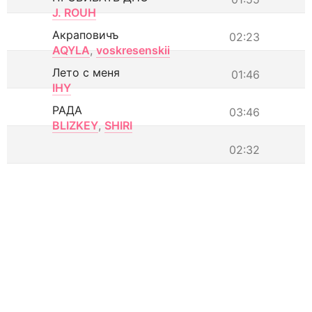
J. ROUH
Акраповичъ
02:23
AQYLA
,
voskresenskii
Лето с меня
01:46
IHY
РАДА
03:46
BLIZKEY
,
SHIRI
02:32