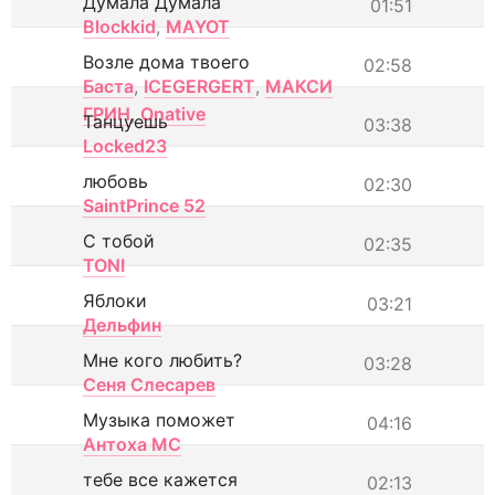
Думала Думала
01:51
Blockkid
,
MAYOT
Возле дома твоего
02:58
Баста
,
ICEGERGERT
,
МАКСИ
ГРИН
,
Onative
Танцуешь
03:38
Locked23
любовь
02:30
SaintPrince 52
С тобой
02:35
TONI
Яблоки
03:21
Дельфин
Мне кого любить?
03:28
Сеня Слесарев
Музыка поможет
04:16
Антоха МС
тебе все кажется
02:13