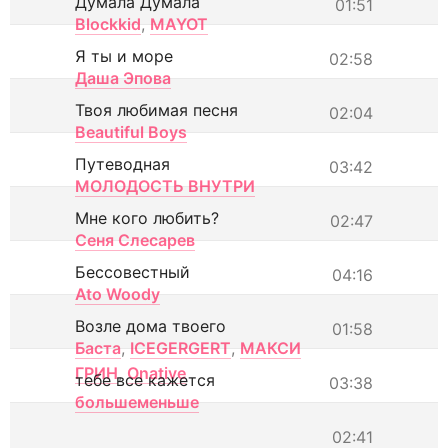
Думала Думала
01:51
Blockkid
,
MAYOT
Я ты и море
02:58
Даша Эпова
Твоя любимая песня
02:04
Beautiful Boys
Путеводная
03:42
МОЛОДОСТЬ ВНУТРИ
Мне кого любить?
02:47
Сеня Слесарев
Бессовестный
04:16
Ato Woody
Возле дома твоего
01:58
Баста
,
ICEGERGERT
,
МАКСИ
ГРИН
,
Onative
тебе все кажется
03:38
большеменьше
02:41