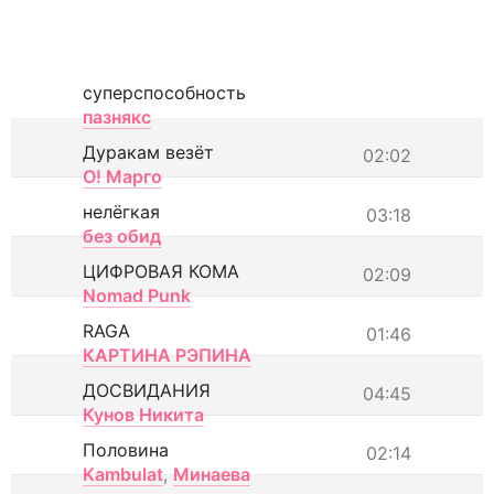
суперспособность
пазнякс
Дуракам везёт
02:02
О! Марго
нелёгкая
03:18
без обид
ЦИФРОВАЯ КОМА
02:09
Nomad Punk
RAGA
01:46
КАРТИНА РЭПИНА
ДОСВИДАНИЯ
04:45
Кунов Никита
Половина
02:14
Kambulat
,
Минаева