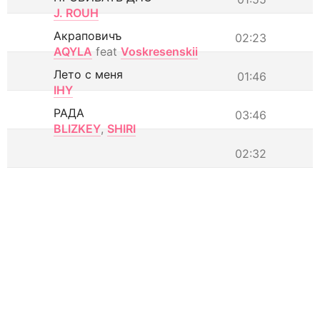
J. ROUH
Акраповичъ
02:23
AQYLA
feat
Voskresenskii
Лето с меня
01:46
IHY
РАДА
03:46
BLIZKEY
,
SHIRI
02:32