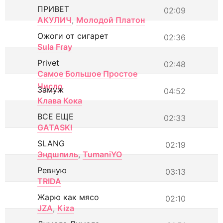
ПРИВЕТ
02:09
АКУЛИЧ
,
Молодой Платон
Ожоги от сигарет
02:36
Sula Fray
Privet
02:48
Самое Большое Простое
Число
Замуж
04:52
Клава Кока
ВСЕ ЕЩЕ
02:33
GATASKI
SLANG
02:19
Эндшпиль
,
TumaniYO
Ревную
03:13
TRIDA
Жарю как мясо
02:10
JZA
,
Kiza