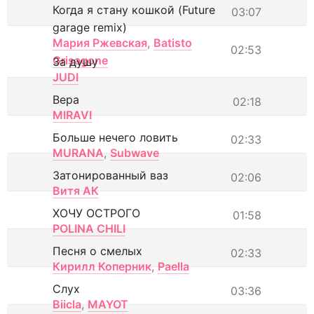
Когда я стану кошкой (Future
03:07
garage remix)
Мария Ржевская
,
Batisto
02:53
Grisagone
За душу
JUDI
Вера
02:18
MIRAVI
Больше нечего ловить
02:33
MURANA
,
Subwave
Затонированный ваз
02:06
Витя АК
ХОЧУ ОСТРОГО
01:58
POLINA CHILI
Песня о смелых
02:33
Кирилл Коперник
,
Paella
Слух
03:36
Biicla
,
MAYOT