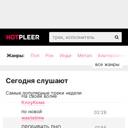
Жанры:
Поп
Рок
Инди
Метал
Альтернатив
Сегодня слушают
Самые популярные треки недели
На своей волне
КлоуКома
по новой
02:28
wastetime
ПРОБИВАТЬ ДНО
01:55