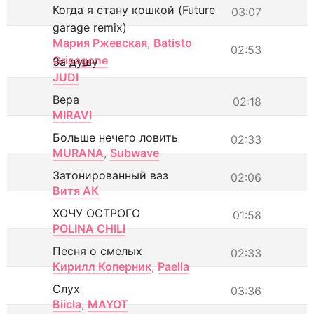
Когда я стану кошкой (Future
03:07
garage remix)
Мария Ржевская
,
Batisto
02:53
Grisagone
За душу
JUDI
Вера
02:18
MIRAVI
Больше нечего ловить
02:33
MURANA
,
Subwave
Затонированный ваз
02:06
Витя АК
ХОЧУ ОСТРОГО
01:58
POLINA CHILI
Песня о смелых
02:33
Кирилл Коперник
,
Paella
Слух
03:36
Biicla
,
MAYOT