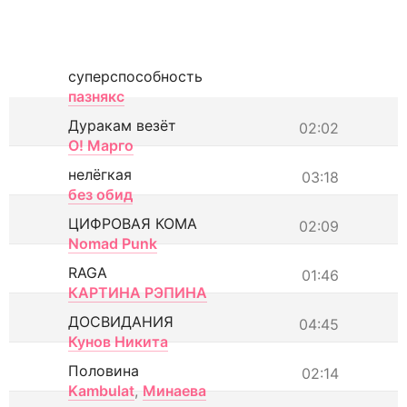
суперспособность
пазнякс
Дуракам везёт
02:02
О! Марго
нелёгкая
03:18
без обид
ЦИФРОВАЯ КОМА
02:09
Nomad Punk
RAGA
01:46
КАРТИНА РЭПИНА
ДОСВИДАНИЯ
04:45
Кунов Никита
Половина
02:14
Kambulat
,
Минаева