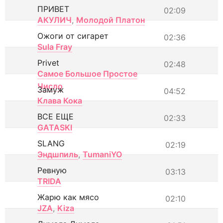
ПРИВЕТ
02:09
АКУЛИЧ
,
Молодой Платон
Ожоги от сигарет
02:36
Sula Fray
Privet
02:48
Самое Большое Простое
Число
Замуж
04:52
Клава Кока
ВСЕ ЕЩЕ
02:33
GATASKI
SLANG
02:19
Эндшпиль
,
TumaniYO
Ревную
03:13
TRIDA
Жарю как мясо
02:10
JZA
,
Kiza