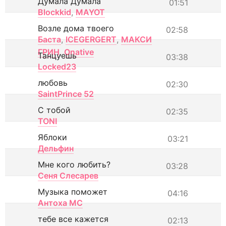
Думала Думала
01:51
Blockkid
,
MAYOT
Возле дома твоего
02:58
Баста
,
ICEGERGERT
,
МАКСИ
ГРИН
,
Onative
Танцуешь
03:38
Locked23
любовь
02:30
SaintPrince 52
С тобой
02:35
TONI
Яблоки
03:21
Дельфин
Мне кого любить?
03:28
Сеня Слесарев
Музыка поможет
04:16
Антоха МС
тебе все кажется
02:13