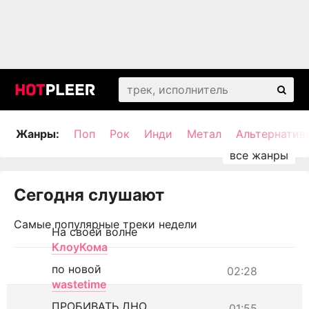
Жанры:
Поп
Рок
Инди
Метал
Альтернатив
Сегодня слушают
Самые популярные треки недели
На своей волне
КлоуКома
по новой
02:28
wastetime
ПРОБИВАТЬ ДНО
01:55