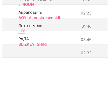
J. ROUH
Акраповичъ
02:23
AQYLA
,
voskresenskii
Лето с меня
01:46
IHY
РАДА
03:46
BLIZKEY
,
SHIRI
02:32