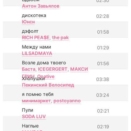
02:30
Антон Завьялов
дискотека
02:28
Юнсн
дэфолт
01:58
RICH PEA$E
,
the pak
Между нами
01:29
LILSADMAYA
Возле дома твоего
01:56
Баста
,
ICEGERGERT
,
МАКСИ
ГРИН
,
Onative
Хлопушки
03:38
Пекинский Велосипед
я помню тебя
03:24
минимаркет
,
postoyanno
Пули
02:21
SODA LUV
Наглые
02:19