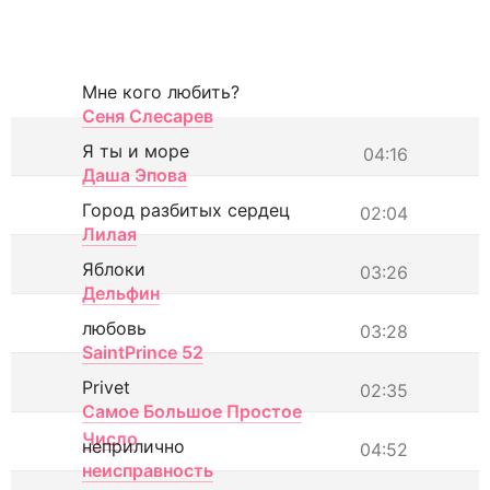
Мне кого любить?
Сеня Слесарев
Я ты и море
04:16
Даша Эпова
Город разбитых сердец
02:04
Лилая
Яблоки
03:26
Дельфин
любовь
03:28
SaintPrince 52
Privet
02:35
Самое Большое Простое
Число
неприлично
04:52
неисправность