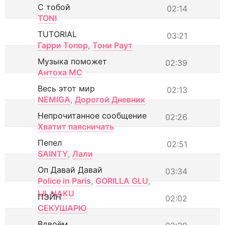
С тобой
02:14
TONI
TUTORIAL
03:21
Гарри Топор
,
Тони Раут
Музыка поможет
02:39
Антоха МС
Весь этот мир
02:13
NEMIGA
,
Дорогой Дневник
Непрочитанное сообщение
02:26
Хватит паясничать
Пепел
02:51
SAINTY
,
Лали
Оп Давай Давай
03:34
Police in Paris
,
GORILLA GLU
,
LIL NAKU
ПЭЙН
02:02
СЕКУШАРЮ
Вдвоём