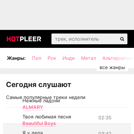
Жанры:
Поп
Рок
Инди
Метал
Альтернатив
Сегодня слушают
Самые популярные треки недели
Нежные ладони
ALMARY
Твоя любимая песня
02:35
Beautiful Boys
Я у деда
03:42