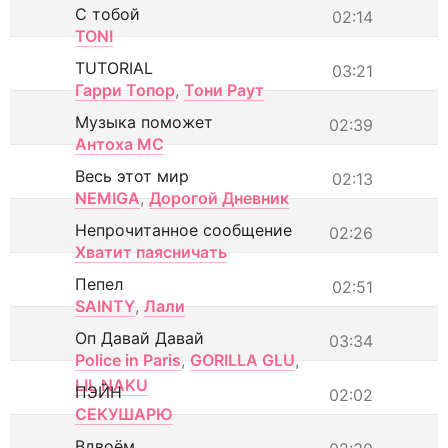
С тобой
02:14
TONI
TUTORIAL
03:21
Гарри Топор
,
Тони Раут
Музыка поможет
02:39
Антоха МС
Весь этот мир
02:13
NEMIGA
,
Дорогой Дневник
Непрочитанное сообщение
02:26
Хватит паясничать
Пепел
02:51
SAINTY
,
Лали
Оп Давай Давай
03:34
Police in Paris
,
GORILLA GLU
,
LIL NAKU
ПЭЙН
02:02
СЕКУШАРЮ
Вдвоём