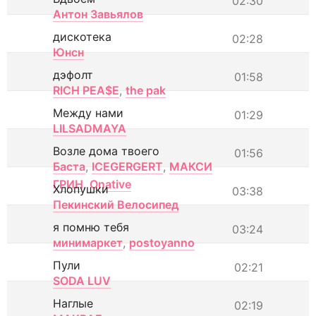
02:30
Антон Завьялов
дискотека
02:28
Юнсн
дэфолт
01:58
RICH PEA$E
,
the pak
Между нами
01:29
LILSADMAYA
Возле дома твоего
01:56
Баста
,
ICEGERGERT
,
МАКСИ
ГРИН
,
Onative
Хлопушки
03:38
Пекинский Велосипед
я помню тебя
03:24
минимаркет
,
postoyanno
Пули
02:21
SODA LUV
Наглые
02:19