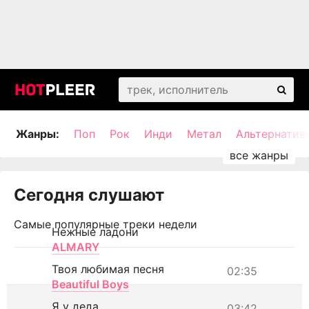
Жанры:
Поп
Рок
Инди
Метал
Альтернатив
Сегодня слушают
Самые популярные треки недели
Нежные ладони
ALMARY
Твоя любимая песня
02:35
Beautiful Boys
Я у деда
03:42