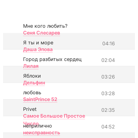
Мне кого любить?
Сеня Слесарев
Я ты и море
04:16
Даша Эпова
Город разбитых сердец
02:04
Лилая
Яблоки
03:26
Дельфин
любовь
03:28
SaintPrince 52
Privet
02:35
Самое Большое Простое
Число
неприлично
04:52
неисправность