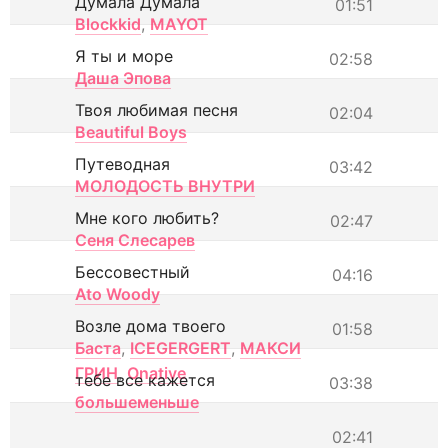
Думала Думала
01:51
Blockkid
,
MAYOT
Я ты и море
02:58
Даша Эпова
Твоя любимая песня
02:04
Beautiful Boys
Путеводная
03:42
МОЛОДОСТЬ ВНУТРИ
Мне кого любить?
02:47
Сеня Слесарев
Бессовестный
04:16
Ato Woody
Возле дома твоего
01:58
Баста
,
ICEGERGERT
,
МАКСИ
ГРИН
,
Onative
тебе все кажется
03:38
большеменьше
02:41