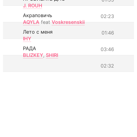
J. ROUH
Акраповичъ
02:23
AQYLA
feat
Voskresenskii
Лето с меня
01:46
IHY
РАДА
03:46
BLIZKEY
,
SHIRI
02:32