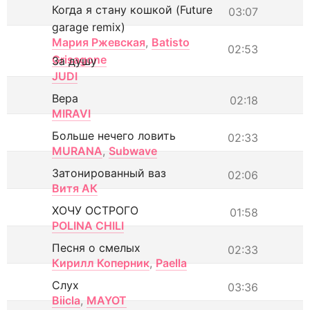
Когда я стану кошкой (Future
03:07
garage remix)
Мария Ржевская
,
Batisto
02:53
Grisagone
За душу
JUDI
Вера
02:18
MIRAVI
Больше нечего ловить
02:33
MURANA
,
Subwave
Затонированный ваз
02:06
Витя АК
ХОЧУ ОСТРОГО
01:58
POLINA CHILI
Песня о смелых
02:33
Кирилл Коперник
,
Paella
Слух
03:36
Biicla
,
MAYOT