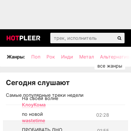
Жанры:
Поп
Рок
Инди
Метал
Альтернатив
Сегодня слушают
Самые популярные треки недели
На своей волне
КлоуКома
по новой
02:28
wastetime
ПРОБИВАТЬ ДНО
01:55