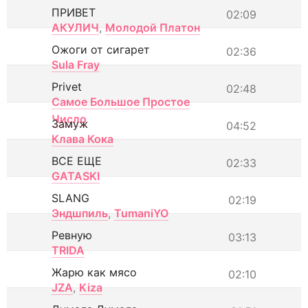
ПРИВЕТ
02:09
АКУЛИЧ
,
Молодой Платон
Ожоги от сигарет
02:36
Sula Fray
Privet
02:48
Самое Большое Простое
Число
Замуж
04:52
Клава Кока
ВСЕ ЕЩЕ
02:33
GATASKI
SLANG
02:19
Эндшпиль
,
TumaniYO
Ревную
03:13
TRIDA
Жарю как мясо
02:10
JZA
,
Kiza