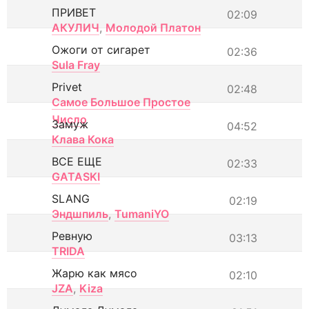
ПРИВЕТ
02:09
АКУЛИЧ
,
Молодой Платон
Ожоги от сигарет
02:36
Sula Fray
Privet
02:48
Самое Большое Простое
Число
Замуж
04:52
Клава Кока
ВСЕ ЕЩЕ
02:33
GATASKI
SLANG
02:19
Эндшпиль
,
TumaniYO
Ревную
03:13
TRIDA
Жарю как мясо
02:10
JZA
,
Kiza