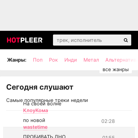
Жанры:
Поп
Рок
Инди
Метал
Альтернатив
Сегодня слушают
Самые популярные треки недели
На своей волне
КлоуКома
по новой
02:28
wastetime
ПРОБИВАТЬ ДНО
01:55