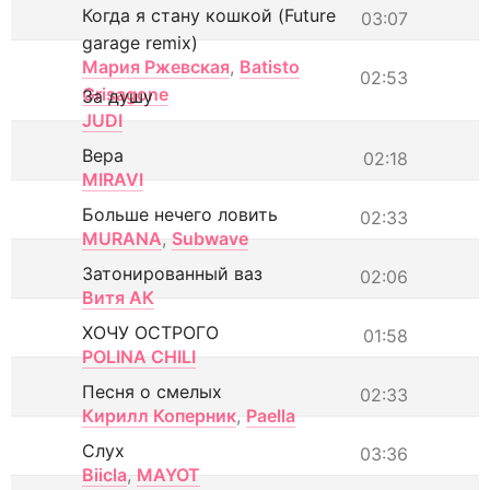
Когда я стану кошкой (Future
03:07
garage remix)
Мария Ржевская
,
Batisto
02:53
Grisagone
За душу
JUDI
Вера
02:18
MIRAVI
Больше нечего ловить
02:33
MURANA
,
Subwave
Затонированный ваз
02:06
Витя АК
ХОЧУ ОСТРОГО
01:58
POLINA CHILI
Песня о смелых
02:33
Кирилл Коперник
,
Paella
Слух
03:36
Biicla
,
MAYOT