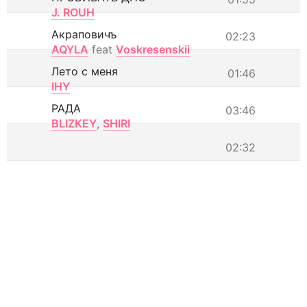
J. ROUH
Акраповичъ
02:23
AQYLA
feat
Voskresenskii
Лето с меня
01:46
IHY
РАДА
03:46
BLIZKEY
,
SHIRI
02:32