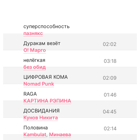
суперспособность
пазнякс
Дуракам везёт
02:02
О! Марго
нелёгкая
03:18
без обид
ЦИФРОВАЯ КОМА
02:09
Nomad Punk
RAGA
01:46
КАРТИНА РЭПИНА
ДОСВИДАНИЯ
04:45
Кунов Никита
Половина
02:14
Kambulat
,
Минаева