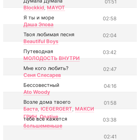
Думала Думала
01:51
Blockkid
,
MAYOT
Я ты и море
02:58
Даша Эпова
Твоя любимая песня
02:04
Beautiful Boys
Путеводная
03:42
МОЛОДОСТЬ ВНУТРИ
Мне кого любить?
02:47
Сеня Слесарев
Бессовестный
04:16
Ato Woody
Возле дома твоего
01:58
Баста
,
ICEGERGERT
,
МАКСИ
ГРИН
,
Onative
тебе все кажется
03:38
большеменьше
02:41